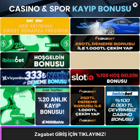
×
Zagabet GİRİŞ İÇİN TIKLAYINIZ!