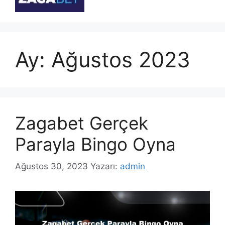
Ay:
Ağustos 2023
Zagabet Gerçek
Parayla Bingo Oyna
Ağustos 30, 2023
Yazarı:
admin