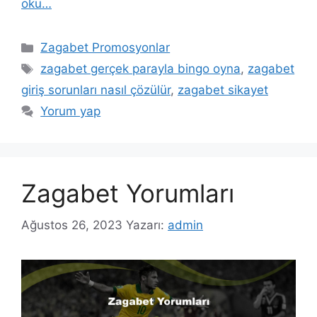
oku…
Kategoriler
Zagabet Promosyonlar
Etiketler
zagabet gerçek parayla bingo oyna
,
zagabet
giriş sorunları nasıl çözülür
,
zagabet sikayet
Yorum yap
Zagabet Yorumları
Ağustos 26, 2023
Yazarı:
admin