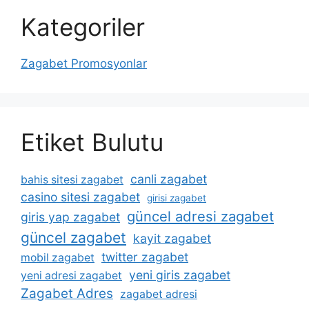
Kategoriler
Zagabet Promosyonlar
Etiket Bulutu
canli zagabet
bahis sitesi zagabet
casino sitesi zagabet
girisi zagabet
güncel adresi zagabet
giris yap zagabet
güncel zagabet
kayit zagabet
twitter zagabet
mobil zagabet
yeni giris zagabet
yeni adresi zagabet
Zagabet Adres
zagabet adresi