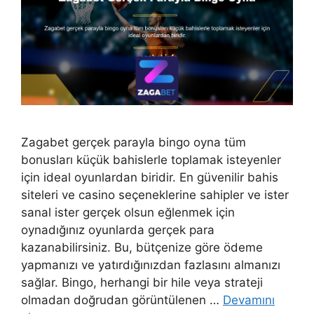
Zagabet gerçek parayla bingo oyna tüm
bonusları küçük bahislerle toplamak isteyenler
için ideal oyunlardan biridir. En güvenilir bahis
siteleri ve casino seçeneklerine sahipler ve ister
sanal ister gerçek olsun eğlenmek için
oynadığınız oyunlarda gerçek para
kazanabilirsiniz. Bu, bütçenize göre ödeme
yapmanızı ve yatırdığınızdan fazlasını almanızı
sağlar. Bingo, herhangi bir hile veya strateji
olmadan doğrudan görüntülenen …
Devamını