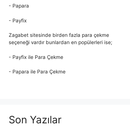
- Papara
- Payfix
Zagabet sitesinde birden fazla para çekme
seçeneği vardır bunlardan en popülerleri ise;
- Payfix ile Para Çekme
- Papara ile Para Çekme
Son Yazılar