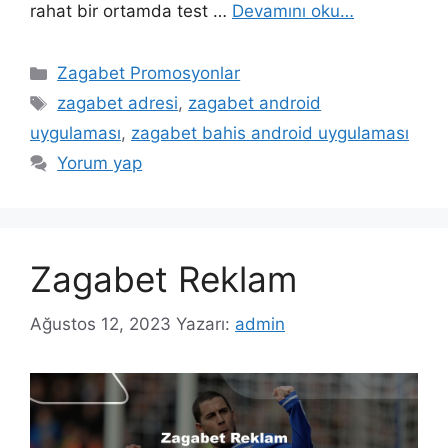
rahat bir ortamda test …
Devamını oku…
Kategoriler
Zagabet Promosyonlar
Etiketler
zagabet adresi
,
zagabet android
uygulaması
,
zagabet bahis android uygulaması
Yorum yap
Zagabet Reklam
Ağustos 12, 2023
Yazarı:
admin