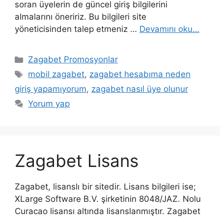
soran üyelerin de güncel giriş bilgilerini
almalarını öneririz. Bu bilgileri site
yöneticisinden talep etmeniz …
Devamını oku…
Kategoriler
Zagabet Promosyonlar
Etiketler
mobil zagabet
,
zagabet hesabıma neden
giriş yapamıyorum
,
zagabet nasıl üye olunur
Yorum yap
Zagabet Lisans
Zagabet, lisanslı bir sitedir. Lisans bilgileri ise;
XLarge Software B.V. şirketinin 8048/JAZ. Nolu
Curacao lisansı altında lisanslanmıştır. Zagabet