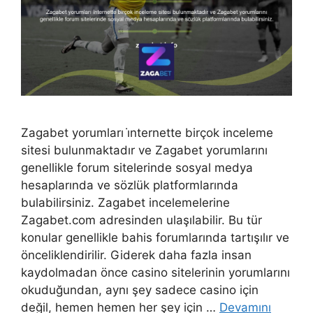
Zagabet yorumları i̇nternette birçok inceleme
sitesi bulunmaktadır ve Zagabet yorumlarını
genellikle forum sitelerinde sosyal medya
hesaplarında ve sözlük platformlarında
bulabilirsiniz. Zagabet incelemelerine
Zagabet.com adresinden ulaşılabilir. Bu tür
konular genellikle bahis forumlarında tartışılır ve
önceliklendirilir. Giderek daha fazla insan
kaydolmadan önce casino sitelerinin yorumlarını
okuduğundan, aynı şey sadece casino için
değil, hemen hemen her şey için …
Devamını