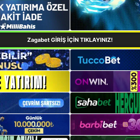
Zagabet GİRİŞ İÇİN TIKLAYINIZ!