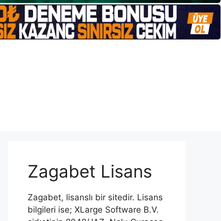
Zagabet Lisans
Zagabet, lisanslı bir sitedir. Lisans
bilgileri ise; XLarge Software B.V.