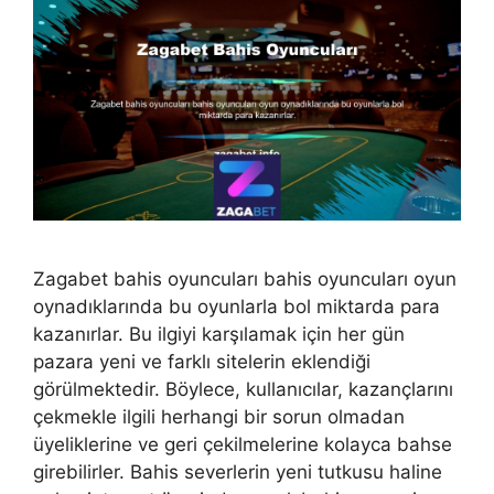
Zagabet bahis oyuncuları bahis oyuncuları oyun
oynadıklarında bu oyunlarla bol miktarda para
kazanırlar. Bu ilgiyi karşılamak için her gün
pazara yeni ve farklı sitelerin eklendiği
görülmektedir. Böylece, kullanıcılar, kazançlarını
çekmekle ilgili herhangi bir sorun olmadan
üyeliklerine ve geri çekilmelerine kolayca bahse
girebilirler. Bahis severlerin yeni tutkusu haline