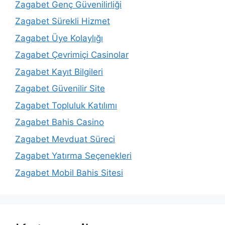
Zagabet Genç Güvenilirliği
Zagabet Sürekli Hizmet
Zagabet Üye Kolaylığı
Zagabet Çevrimiçi Casinolar
Zagabet Kayıt Bilgileri
Zagabet Güvenilir Site
Zagabet Topluluk Katılımı
Zagabet Bahis Casino
Zagabet Mevduat Süreci
Zagabet Yatırma Seçenekleri
Zagabet Mobil Bahis Sitesi