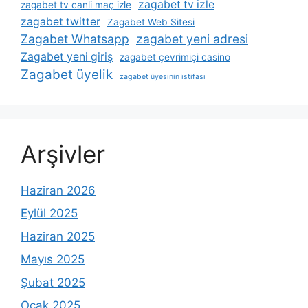
zagabet tv izle
zagabet tv canli maç izle
zagabet twitter
Zagabet Web Sitesi
Zagabet Whatsapp
zagabet yeni adresi
Zagabet yeni giriş
zagabet çevrimiçi casino
Zagabet üyelik
zagabet üyesinin i̇stifası
Arşivler
Haziran 2026
Eylül 2025
Haziran 2025
Mayıs 2025
Şubat 2025
Ocak 2025