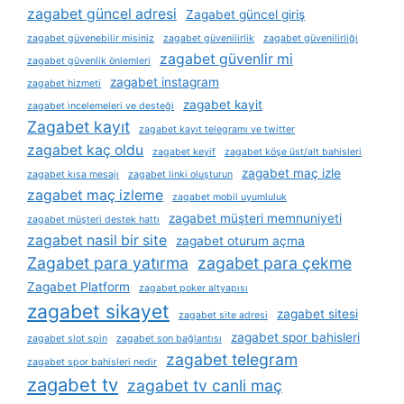
zagabet güncel adresi
Zagabet güncel giriş
zagabet güvenebilir misiniz
zagabet güvenilirlik
zagabet güvenilirliği
zagabet güvenlir mi
zagabet güvenlik önlemleri
zagabet instagram
zagabet hizmeti
zagabet kayit
zagabet i̇ncelemeleri ve desteği
Zagabet kayıt
zagabet kayıt telegramı ve twitter
zagabet kaç oldu
zagabet keyif
zagabet köşe üst/alt bahisleri
zagabet maç izle
zagabet kısa mesajı
zagabet linki oluşturun
zagabet maç izleme
zagabet mobil uyumluluk
zagabet müşteri memnuniyeti
zagabet müşteri destek hattı
zagabet nasil bir site
zagabet oturum açma
Zagabet para yatırma
zagabet para çekme
Zagabet Platform
zagabet poker altyapısı
zagabet sikayet
zagabet sitesi
zagabet site adresi
zagabet spor bahisleri
zagabet slot spin
zagabet son bağlantısı
zagabet telegram
zagabet spor bahisleri nedir
zagabet tv
zagabet tv canli maç