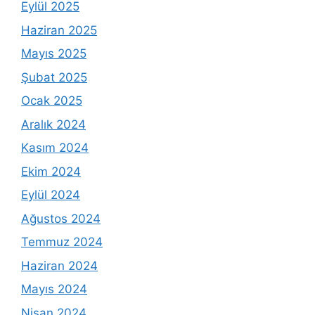
Eylül 2025
Haziran 2025
Mayıs 2025
Şubat 2025
Ocak 2025
Aralık 2024
Kasım 2024
Ekim 2024
Eylül 2024
Ağustos 2024
Temmuz 2024
Haziran 2024
Mayıs 2024
Nisan 2024