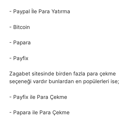
- Paypal İle Para Yatırma
- Bitcoin
- Papara
- Payfix
Zagabet sitesinde birden fazla para çekme
seçeneği vardır bunlardan en popülerleri ise;
- Payfix ile Para Çekme
- Papara ile Para Çekme