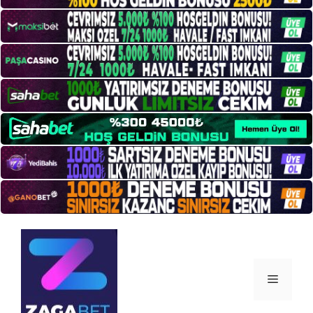
İçeriğe
atla
Menü