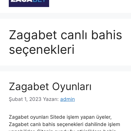
Zagabet canlı bahis
seçenekleri
Zagabet Oyunları
Şubat 1, 2023
Yazarı:
admin
Zagabet oyunları Sitede işlem yapan üyeler,
Zagabet canlı bahis seçenekleri dahilinde işlem