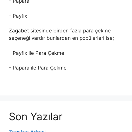
- Papara
- Payfix
Zagabet sitesinde birden fazla para çekme
seçeneği vardır bunlardan en popülerleri ise;
- Payfix ile Para Çekme
- Papara ile Para Çekme
Son Yazılar
Zagabet Adresi