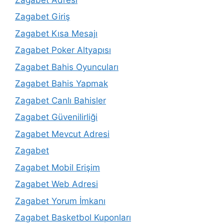
Zagabet Giriş
Zagabet Kısa Mesajı
Zagabet Poker Altyapısı
Zagabet Bahis Oyuncuları
Zagabet Bahis Yapmak
Zagabet Canlı Bahisler
Zagabet Güvenilirliği
Zagabet Mevcut Adresi
Zagabet
Zagabet Mobil Erişim
Zagabet Web Adresi
Zagabet Yorum İmkanı
Zagabet Basketbol Kuponları