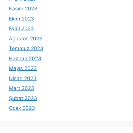
Kasım 2023
Ekim 2023
Eylül 2023
Ağustos 2023
Temmuz 2023
Haziran 2023
Mayıs 2023
Nisan 2023
Mart 2023
Şubat 2023
Ocak 2023