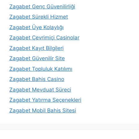
Zagabet Genç Güvenilirliği
Zagabet Sürekli Hizmet
Zagabet Üye Kolaylığı
Zagabet Çevrimiçi Casinolar
Zagabet Kayıt Bilgileri
Zagabet Güvenilir Site
Zagabet Topluluk Katılımı
Zagabet Bahis Casino
Zagabet Mevduat Süreci
Zagabet Yatırma Seçenekleri
Zagabet Mobil Bahis Sitesi