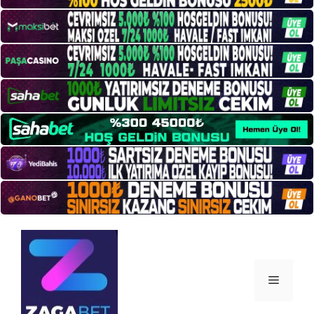
İçeriğe
atla
Menü