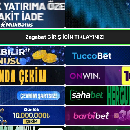
Zagabet GİRİŞ İÇİN TIKLAYINIZ!