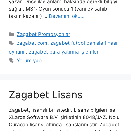
yazar. Öncelikle anlamı hakkında gerekli bilgiyi
sağlar. MS1: Oyun sonucu 1 (yani ev sahibi
takım kazanır) …
Devamını oku…
Kategoriler
Zagabet Promosyonlar
Etiketler
zagabet com
,
zagabet futbol bahisleri nasıl
oynanır
,
zagabet para yatırma i̇şlemleri
Yorum yap
Zagabet Lisans
Zagabet, lisanslı bir sitedir. Lisans bilgileri ise;
XLarge Software B.V. şirketinin 8048/JAZ. Nolu
Curacao lisansı altında lisanslanmıştır. Zagabet