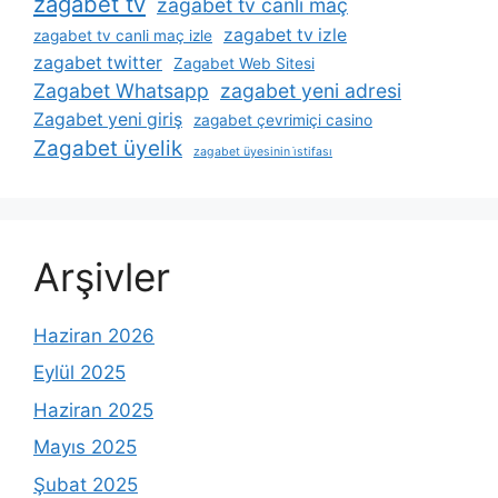
zagabet tv
zagabet tv canli maç
zagabet tv izle
zagabet tv canli maç izle
zagabet twitter
Zagabet Web Sitesi
Zagabet Whatsapp
zagabet yeni adresi
Zagabet yeni giriş
zagabet çevrimiçi casino
Zagabet üyelik
zagabet üyesinin i̇stifası
Arşivler
Haziran 2026
Eylül 2025
Haziran 2025
Mayıs 2025
Şubat 2025