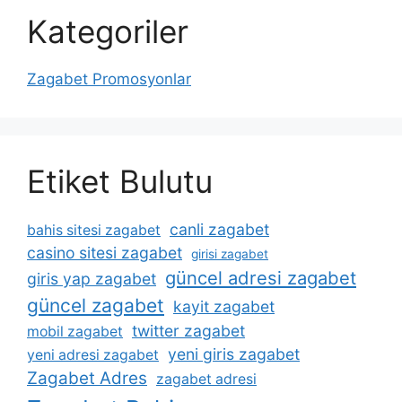
Kategoriler
Zagabet Promosyonlar
Etiket Bulutu
canli zagabet
bahis sitesi zagabet
casino sitesi zagabet
girisi zagabet
güncel adresi zagabet
giris yap zagabet
güncel zagabet
kayit zagabet
twitter zagabet
mobil zagabet
yeni giris zagabet
yeni adresi zagabet
Zagabet Adres
zagabet adresi