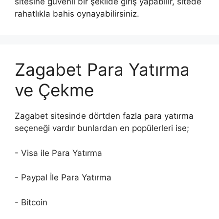
sitesine güvenli bir şekilde giriş yapabilir, sitede
rahatlıkla bahis oynayabilirsiniz.
Zagabet Para Yatırma
ve Çekme
Zagabet sitesinde dörtden fazla para yatırma
seçeneği vardır bunlardan en popülerleri ise;
- Visa ile Para Yatırma
- Paypal İle Para Yatırma
- Bitcoin