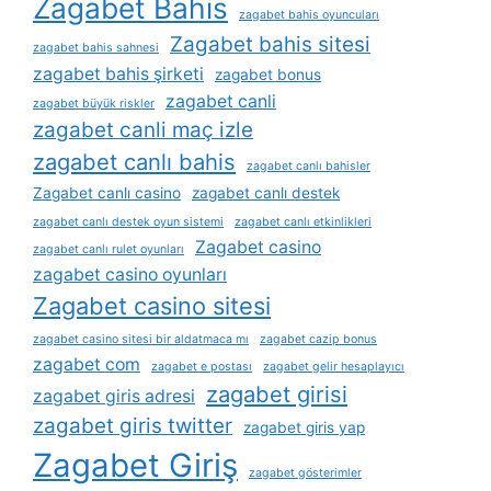
Zagabet Bahis
zagabet bahis oyuncuları
Zagabet bahis sitesi
zagabet bahis sahnesi
zagabet bahis şirketi
zagabet bonus
zagabet canli
zagabet büyük riskler
zagabet canli maç izle
zagabet canlı bahis
zagabet canlı bahisler
Zagabet canlı casino
zagabet canlı destek
zagabet canlı destek oyun sistemi
zagabet canlı etkinlikleri
Zagabet casino
zagabet canlı rulet oyunları
zagabet casino oyunları
Zagabet casino sitesi
zagabet casino sitesi bir aldatmaca mı
zagabet cazip bonus
zagabet com
zagabet e postası
zagabet gelir hesaplayıcı
zagabet girisi
zagabet giris adresi
zagabet giris twitter
zagabet giris yap
Zagabet Giriş
zagabet gösterimler