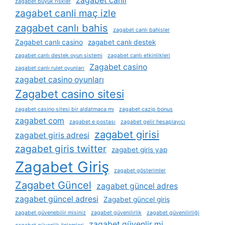
zagabet canli
zagabet büyük riskler
zagabet canli maç izle
zagabet canlı bahis
zagabet canlı bahisler
Zagabet canlı casino
zagabet canlı destek
zagabet canlı destek oyun sistemi
zagabet canlı etkinlikleri
Zagabet casino
zagabet canlı rulet oyunları
zagabet casino oyunları
Zagabet casino sitesi
zagabet casino sitesi bir aldatmaca mı
zagabet cazip bonus
zagabet com
zagabet e postası
zagabet gelir hesaplayıcı
zagabet girisi
zagabet giris adresi
zagabet giris twitter
zagabet giris yap
Zagabet Giriş
zagabet gösterimler
Zagabet Güncel
zagabet güncel adres
zagabet güncel adresi
Zagabet güncel giriş
zagabet güvenebilir misiniz
zagabet güvenilirlik
zagabet güvenilirliği
zagabet güvenlir mi