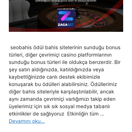
seobahis ödül bahis sitelerinin sunduğu bonus
türleri, diğer çevrimiçi casino platformlarının
sunduğu bonus türleri ile oldukça benzerdir. Bir
şey satın aldığınızda, katıldığınızda veya
kaybettiğinizde canlı destek ekibimizle
konuşarak bu ödülleri alabilirsiniz. Ödüllerimiz
diğer bahis siteleriyle karşılaştırılabilir, ancak
aynı zamanda çevrimiçi varlığımızı takip eden
üyelerimiz için sık sık sosyal medya tabanlı
etkinlikler de sağlıyoruz Etkinliğin tüm …
Devamını oku…