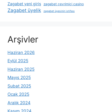
Zagabet yeni giriş
zagabet çevrimiçi casino
Zagabet üyelik
zagabet üyesinin i̇stifası
Arşivler
Haziran 2026
Eylül 2025
Haziran 2025
Mayıs 2025
Şubat 2025
Ocak 2025
Aralık 2024
Kasım 2024