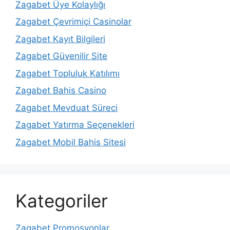
Zagabet Üye Kolaylığı
Zagabet Çevrimiçi Casinolar
Zagabet Kayıt Bilgileri
Zagabet Güvenilir Site
Zagabet Topluluk Katılımı
Zagabet Bahis Casino
Zagabet Mevduat Süreci
Zagabet Yatırma Seçenekleri
Zagabet Mobil Bahis Sitesi
Kategoriler
Zagabet Promosyonlar