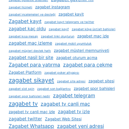
zagabet güvenlik önlemleri
zagabet instagram
zagabet hizmeti
zagabet kayit
zagabet i̇ncelemeleri ve desteği
Zagabet kayıt
zagabet kayıt telegramı ve twitter
zagabet kaç oldu
zagabet keyif
zagabet köşe üst/alt bahisleri
zagabet maç izle
zagabet kısa mesajı
zagabet linki oluşturun
zagabet maç izleme
zagabet mobil uyumluluk
zagabet müşteri memnuniyeti
zagabet müşteri destek hattı
zagabet nasil bir site
zagabet oturum açma
Zagabet para yatırma
zagabet para çekme
Zagabet Platform
zagabet poker altyapısı
zagabet sikayet
zagabet sitesi
zagabet site adresi
zagabet spor bahisleri
zagabet slot spin
zagabet son bağlantısı
zagabet telegram
zagabet spor bahisleri nedir
zagabet tv
zagabet tv canli maç
zagabet tv izle
zagabet tv canli maç izle
zagabet twitter
Zagabet Web Sitesi
Zagabet Whatsapp
zagabet yeni adresi