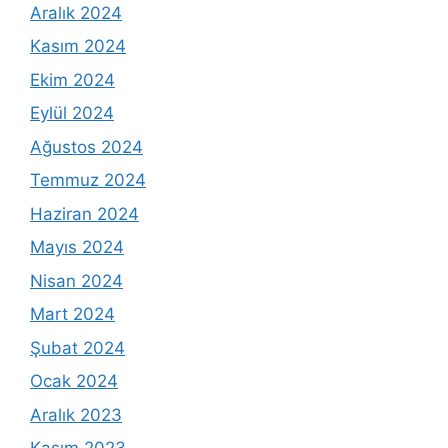
Aralık 2024
Kasım 2024
Ekim 2024
Eylül 2024
Ağustos 2024
Temmuz 2024
Haziran 2024
Mayıs 2024
Nisan 2024
Mart 2024
Şubat 2024
Ocak 2024
Aralık 2023