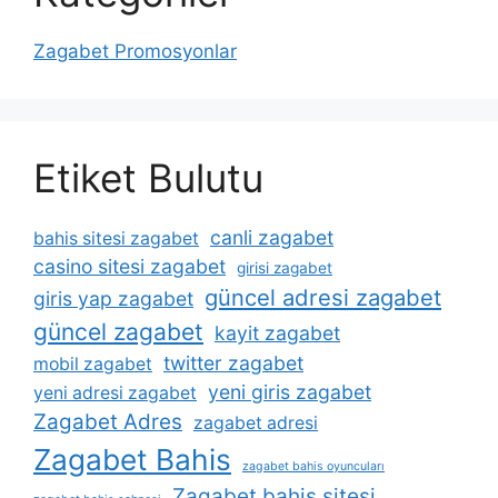
Zagabet Promosyonlar
Etiket Bulutu
canli zagabet
bahis sitesi zagabet
casino sitesi zagabet
girisi zagabet
güncel adresi zagabet
giris yap zagabet
güncel zagabet
kayit zagabet
twitter zagabet
mobil zagabet
yeni giris zagabet
yeni adresi zagabet
Zagabet Adres
zagabet adresi
Zagabet Bahis
zagabet bahis oyuncuları
Zagabet bahis sitesi