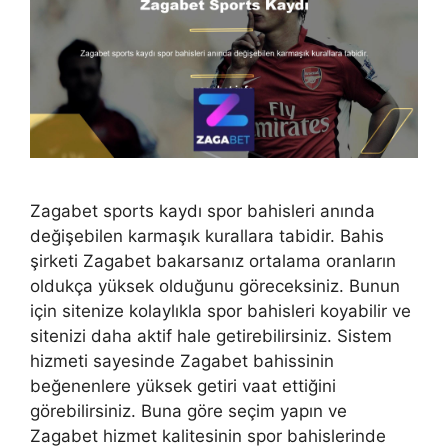
Zagabet sports kaydı spor bahisleri anında
değişebilen karmaşık kurallara tabidir. Bahis
şirketi Zagabet bakarsanız ortalama oranların
oldukça yüksek olduğunu göreceksiniz. Bunun
için sitenize kolaylıkla spor bahisleri koyabilir ve
sitenizi daha aktif hale getirebilirsiniz. Sistem
hizmeti sayesinde Zagabet bahissinin
beğenenlere yüksek getiri vaat ettiğini
görebilirsiniz. Buna göre seçim yapın ve
Zagabet hizmet kalitesinin spor bahislerinde