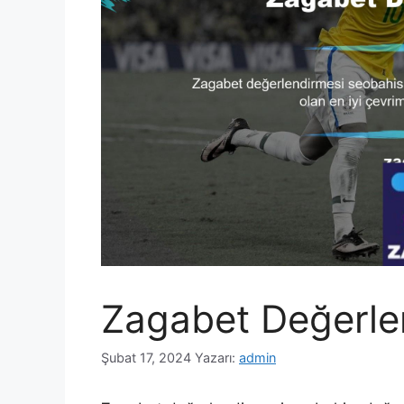
Zagabet Değerle
Şubat 17, 2024
Yazarı:
admin