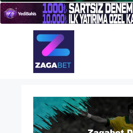
İçeriğe
atla