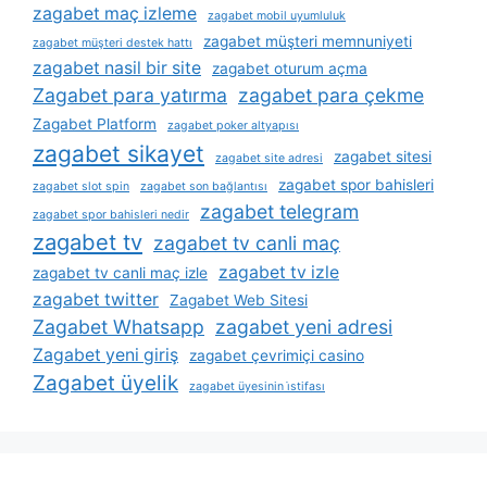
zagabet maç izleme
zagabet mobil uyumluluk
zagabet müşteri memnuniyeti
zagabet müşteri destek hattı
zagabet nasil bir site
zagabet oturum açma
Zagabet para yatırma
zagabet para çekme
Zagabet Platform
zagabet poker altyapısı
zagabet sikayet
zagabet sitesi
zagabet site adresi
zagabet spor bahisleri
zagabet slot spin
zagabet son bağlantısı
zagabet telegram
zagabet spor bahisleri nedir
zagabet tv
zagabet tv canli maç
zagabet tv izle
zagabet tv canli maç izle
zagabet twitter
Zagabet Web Sitesi
Zagabet Whatsapp
zagabet yeni adresi
Zagabet yeni giriş
zagabet çevrimiçi casino
Zagabet üyelik
zagabet üyesinin i̇stifası