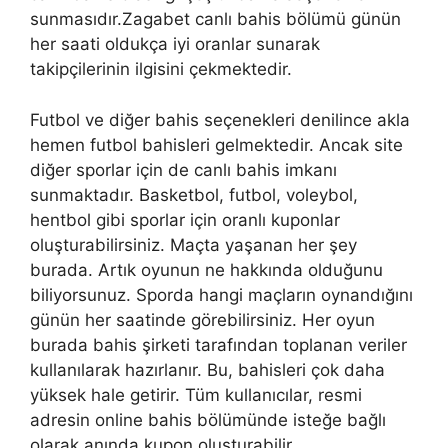
sunmasıdır.Zagabet canlı bahis bölümü günün
her saati oldukça iyi oranlar sunarak
takipçilerinin ilgisini çekmektedir.
Futbol ve diğer bahis seçenekleri denilince akla
hemen futbol bahisleri gelmektedir. Ancak site
diğer sporlar için de canlı bahis imkanı
sunmaktadır. Basketbol, ​​futbol, ​​voleybol,
hentbol gibi sporlar için oranlı kuponlar
oluşturabilirsiniz. Maçta yaşanan her şey
burada. Artık oyunun ne hakkında olduğunu
biliyorsunuz. Sporda hangi maçların oynandığını
günün her saatinde görebilirsiniz. Her oyun
burada bahis şirketi tarafından toplanan veriler
kullanılarak hazırlanır. Bu, bahisleri çok daha
yüksek hale getirir. Tüm kullanıcılar, resmi
adresin online bahis bölümünde isteğe bağlı
olarak anında kupon oluşturabilir.