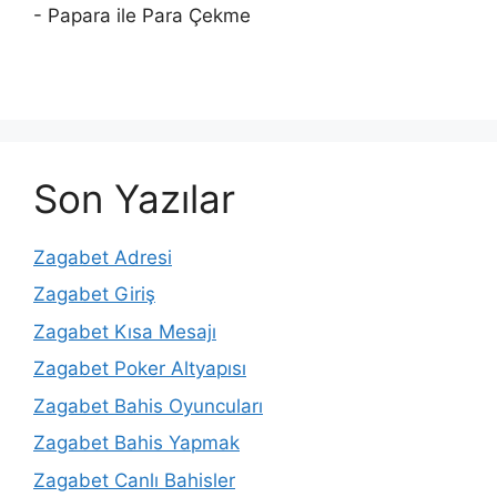
- Papara ile Para Çekme
Son Yazılar
Zagabet Adresi
Zagabet Giriş
Zagabet Kısa Mesajı
Zagabet Poker Altyapısı
Zagabet Bahis Oyuncuları
Zagabet Bahis Yapmak
Zagabet Canlı Bahisler