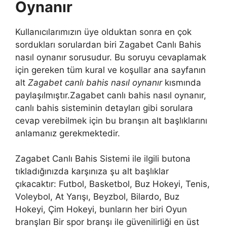
Oynanır
Kullanıcılarımızın üye olduktan sonra en çok
sordukları sorulardan biri Zagabet Canlı Bahis
nasıl oynanır sorusudur. Bu soruyu cevaplamak
için gereken tüm kural ve koşullar ana sayfanın
alt
Zagabet canlı bahis nasıl oynanır
kısmında
paylaşılmıştır.Zagabet canlı bahis nasıl oynanır,
canlı bahis sisteminin detayları gibi sorulara
cevap verebilmek için bu branşın alt başlıklarını
anlamanız gerekmektedir.
Zagabet Canlı Bahis Sistemi ile ilgili butona
tıkladığınızda karşınıza şu alt başlıklar
çıkacaktır: Futbol, ​​Basketbol, ​​Buz Hokeyi, Tenis,
Voleybol, At Yarışı, Beyzbol, Bilardo, Buz
Hokeyi, Çim Hokeyi, bunların her biri Oyun
branşları Bir spor branşı ile güvenilirliği en üst