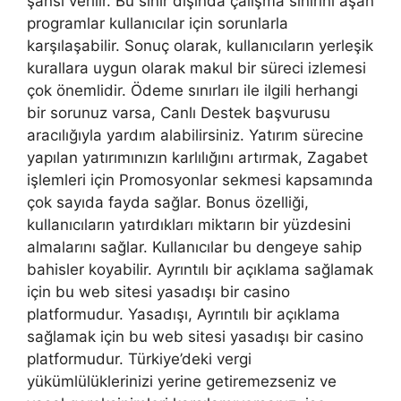
şansı verilir. Bu sınır dışında çalışma sınırını aşan
programlar kullanıcılar için sorunlarla
karşılaşabilir. Sonuç olarak, kullanıcıların yerleşik
kurallara uygun olarak makul bir süreci izlemesi
çok önemlidir. Ödeme sınırları ile ilgili herhangi
bir sorunuz varsa, Canlı Destek başvurusu
aracılığıyla yardım alabilirsiniz. Yatırım sürecine
yapılan yatırımınızın karlılığını artırmak, Zagabet
işlemleri için Promosyonlar sekmesi kapsamında
çok sayıda fayda sağlar. Bonus özelliği,
kullanıcıların yatırdıkları miktarın bir yüzdesini
almalarını sağlar. Kullanıcılar bu dengeye sahip
bahisler koyabilir. Ayrıntılı bir açıklama sağlamak
için bu web sitesi yasadışı bir casino
platformudur. Yasadışı, Ayrıntılı bir açıklama
sağlamak için bu web sitesi yasadışı bir casino
platformudur. Türkiye’deki vergi
yükümlülüklerinizi yerine getiremezseniz ve