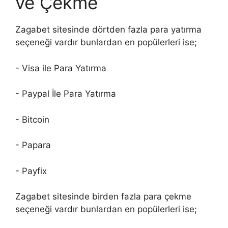
ve Çekme
Zagabet sitesinde dörtden fazla para yatırma
seçeneği vardır bunlardan en popülerleri ise;
- Visa ile Para Yatırma
- Paypal İle Para Yatırma
- Bitcoin
- Papara
- Payfix
Zagabet sitesinde birden fazla para çekme
seçeneği vardır bunlardan en popülerleri ise;