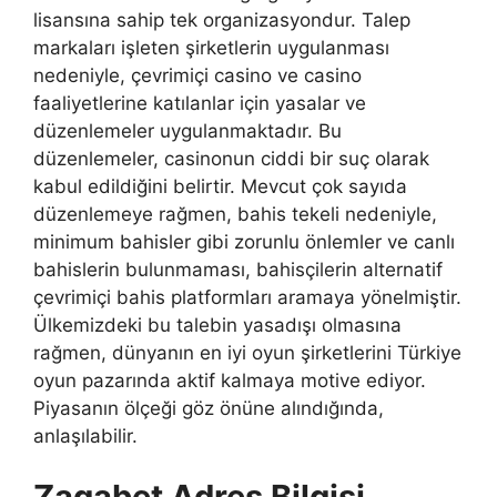
lisansına sahip tek organizasyondur. Talep
markaları işleten şirketlerin uygulanması
nedeniyle, çevrimiçi casino ve casino
faaliyetlerine katılanlar için yasalar ve
düzenlemeler uygulanmaktadır. Bu
düzenlemeler, casinonun ciddi bir suç olarak
kabul edildiğini belirtir. Mevcut çok sayıda
düzenlemeye rağmen, bahis tekeli nedeniyle,
minimum bahisler gibi zorunlu önlemler ve canlı
bahislerin bulunmaması, bahisçilerin alternatif
çevrimiçi bahis platformları aramaya yönelmiştir.
Ülkemizdeki bu talebin yasadışı olmasına
rağmen, dünyanın en iyi oyun şirketlerini Türkiye
oyun pazarında aktif kalmaya motive ediyor.
Piyasanın ölçeği göz önüne alındığında,
anlaşılabilir.
Zagabet Adres Bilgisi