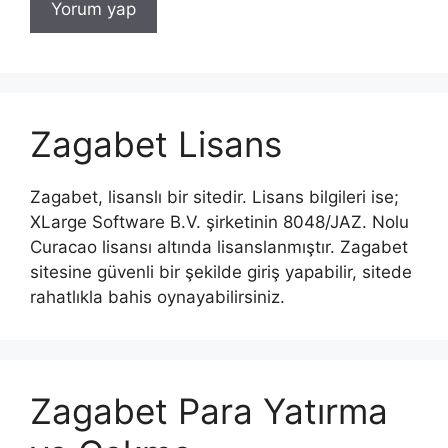
Zagabet Lisans
Zagabet, lisanslı bir sitedir. Lisans bilgileri ise;
XLarge Software B.V. şirketinin 8048/JAZ. Nolu
Curacao lisansı altında lisanslanmıştır. Zagabet
sitesine güvenli bir şekilde giriş yapabilir, sitede
rahatlıkla bahis oynayabilirsiniz.
Zagabet Para Yatırma