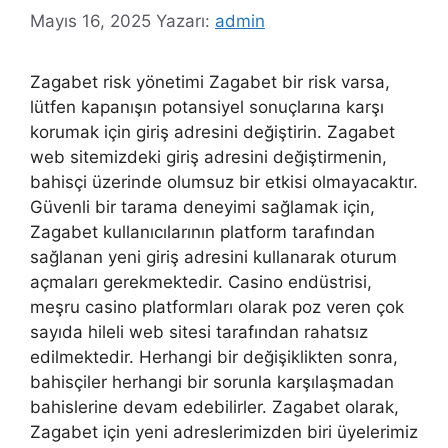
Mayıs 16, 2025
Yazarı:
admin
Zagabet risk yönetimi Zagabet bir risk varsa,
lütfen kapanışın potansiyel sonuçlarına karşı
korumak için giriş adresini değiştirin. Zagabet
web sitemizdeki giriş adresini değiştirmenin,
bahisçi üzerinde olumsuz bir etkisi olmayacaktır.
Güvenli bir tarama deneyimi sağlamak için,
Zagabet kullanıcılarının platform tarafından
sağlanan yeni giriş adresini kullanarak oturum
açmaları gerekmektedir. Casino endüstrisi,
meşru casino platformları olarak poz veren çok
sayıda hileli web sitesi tarafından rahatsız
edilmektedir. Herhangi bir değişiklikten sonra,
bahisçiler herhangi bir sorunla karşılaşmadan
bahislerine devam edebilirler. Zagabet olarak,
Zagabet için yeni adreslerimizden biri üyelerimiz