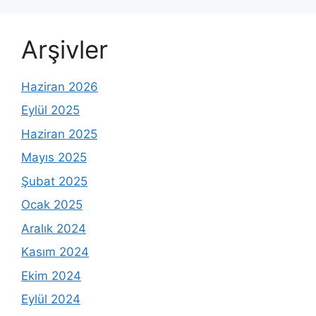
Arşivler
Haziran 2026
Eylül 2025
Haziran 2025
Mayıs 2025
Şubat 2025
Ocak 2025
Aralık 2024
Kasım 2024
Ekim 2024
Eylül 2024