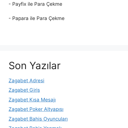
- Payfix ile Para Çekme
- Papara ile Para Çekme
Son Yazılar
Zagabet Adresi
Zagabet Giriş
Zagabet Kısa Mesajı
Zagabet Poker Altyapısı
Zagabet Bahis Oyuncuları