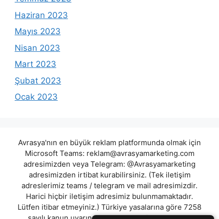
Haziran 2023
Mayıs 2023
Nisan 2023
Mart 2023
Şubat 2023
Ocak 2023
Avrasya'nın en büyük reklam platformunda olmak için
Microsoft Teams:
reklam@avrasyamarketing.com
adresimizden veya Telegram: @Avrasyamarketing
adresimizden irtibat kurabilirsiniz. (Tek iletişim
adreslerimiz teams / telegram ve mail adresimizdir.
Harici hiçbir iletişim adresimiz bulunmamaktadır.
Lütfen itibar etmeyiniz.) Türkiye yasalarına göre 7258
sayılı kanun uyarınca yasa dışı bahis oynamanın