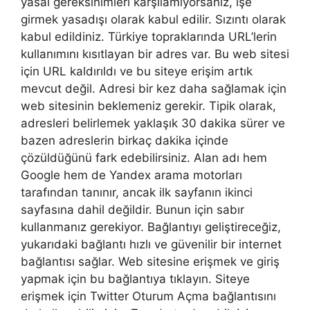
yasal gereksinimleri karşılamıyorsanız, işe
girmek yasadışı olarak kabul edilir. Sızıntı olarak
kabul edildiniz. Türkiye topraklarında URL’lerin
kullanımını kısıtlayan bir adres var. Bu web sitesi
için URL kaldırıldı ve bu siteye erişim artık
mevcut değil. Adresi bir kez daha sağlamak için
web sitesinin beklemeniz gerekir. Tipik olarak,
adresleri belirlemek yaklaşık 30 dakika sürer ve
bazen adreslerin birkaç dakika içinde
çözüldüğünü fark edebilirsiniz. Alan adı hem
Google hem de Yandex arama motorları
tarafından tanınır, ancak ilk sayfanın ikinci
sayfasına dahil değildir. Bunun için sabır
kullanmanız gerekiyor. Bağlantıyı geliştireceğiz,
yukarıdaki bağlantı hızlı ve güvenilir bir internet
bağlantısı sağlar. Web sitesine erişmek ve giriş
yapmak için bu bağlantıya tıklayın. Siteye
erişmek için Twitter Oturum Açma bağlantısını