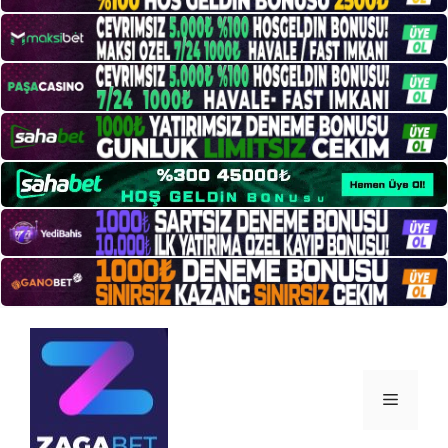
İçeriğe
atla
Menü