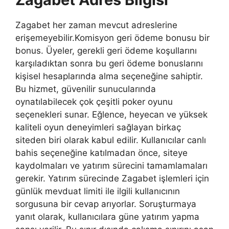
Zagabet her zaman mevcut adreslerine
erişemeyebilir.Komisyon geri ödeme bonusu bir
bonus. Üyeler, gerekli geri ödeme koşullarını
karşıladıktan sonra bu geri ödeme bonuslarını
kişisel hesaplarında alma seçeneğine sahiptir.
Bu hizmet, güvenilir sunucularında
oynatılabilecek çok çeşitli poker oyunu
seçenekleri sunar. Eğlence, heyecan ve yüksek
kaliteli oyun deneyimleri sağlayan birkaç
siteden biri olarak kabul edilir. Kullanıcılar canlı
bahis seçeneğine katılmadan önce, siteye
kaydolmaları ve yatırım sürecini tamamlamaları
gerekir. Yatırım sürecinde Zagabet işlemleri için
günlük mevduat limiti ile ilgili kullanıcının
sorgusuna bir cevap arıyorlar. Soruşturmaya
yanıt olarak, kullanıcılara güne yatırım yapma