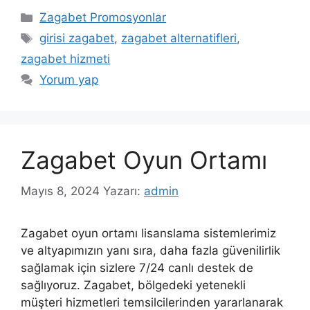
Kategoriler
Zagabet Promosyonlar
Etiketler
girisi zagabet
,
zagabet alternatifleri
,
zagabet hizmeti
Yorum yap
Zagabet Oyun Ortamı
Mayıs 8, 2024
Yazarı:
admin
Zagabet oyun ortamı lisanslama sistemlerimiz
ve altyapımızın yanı sıra, daha fazla güvenilirlik
sağlamak için sizlere 7/24 canlı destek de
sağlıyoruz. Zagabet, bölgedeki yetenekli
müşteri hizmetleri temsilcilerinden yararlanarak