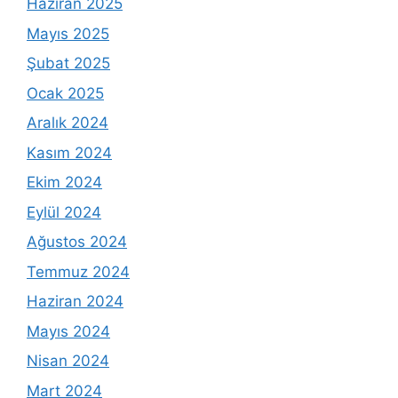
Haziran 2025
Mayıs 2025
Şubat 2025
Ocak 2025
Aralık 2024
Kasım 2024
Ekim 2024
Eylül 2024
Ağustos 2024
Temmuz 2024
Haziran 2024
Mayıs 2024
Nisan 2024
Mart 2024