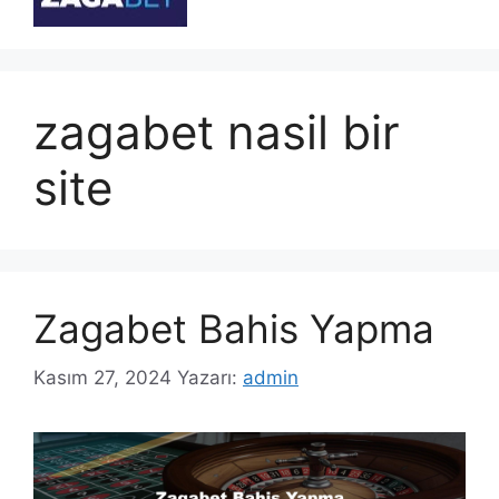
zagabet nasil bir
site
Zagabet Bahis Yapma
Kasım 27, 2024
Yazarı:
admin