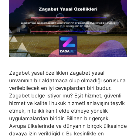
Zagabet yasal özellikleri Zagabet yasal
unvanının bir aldatmaca olup olmadığı sorusuna
verilebilecek en iyi cevaplardan biri budur.
Zagabet belge istiyor mu? Eşit hizmet, güvenli
hizmet ve kaliteli hukuk hizmeti anlayışını teşvik
etmek, nitelikli kanıt elde etmeye yönelik
uygulamalardan biridir. Bilinen bir gerçek,
Avrupa ülkelerinde ve dünyanın birçok ülkesinde
davaya izin verildiğidir. Bu kesinlikle en