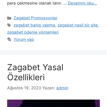
para çekmesine olanak tanır. …
Devamını oku…
Kategoriler
Zagabet Promosyonlar
Etiketler
zagabet bahis yapma
,
zagabet nasil bir site
,
zagabet ödeme yöntemleri
Yorum yap
Zagabet Yasal
Özellikleri
Ağustos 19, 2023
Yazarı:
admin