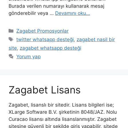
Burada verilen numarayı kullanarak mesaj
gönderebilir veya …
Devamını oku…
Kategoriler
Zagabet Promosyonlar
Etiketler
twitter whatsapp desteği
,
zagabet nasil bir
site
,
zagabet whatsapp desteği
Yorum yap
Zagabet Lisans
Zagabet, lisanslı bir sitedir. Lisans bilgileri ise;
XLarge Software B.V. şirketinin 8048/JAZ. Nolu
Curacao lisansı altında lisanslanmıştır. Zagabet
sitesine güvenli bir şekilde giriş yapabilir, sitede