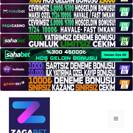
İçeriğe
atla
Menü