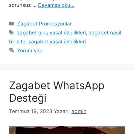
sorunsuz …
Devamını oku…
Kategoriler
Zagabet Promosyonlar
Etiketler
zagabet giriş yasal özellikleri
,
zagabet nasil
bir site
,
zagabet yasal özellikleri
Yorum yap
Zagabet WhatsApp
Desteği
Temmuz 19, 2023
Yazarı:
admin