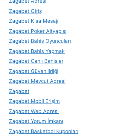
Zagabet Adresi
Zagabet Giriş
Zagabet Kısa Mesajı
Zagabet Poker Altyapısı
Zagabet Bahis Oyuncuları
Zagabet Bahis Yapmak
Zagabet Canlı Bahisler
Zagabet Güvenilirliği
Zagabet Mevcut Adresi
Zagabet
Zagabet Mobil Erişim
Zagabet Web Adresi
Zagabet Yorum İmkanı
Zagabet Basketbol Kuponları