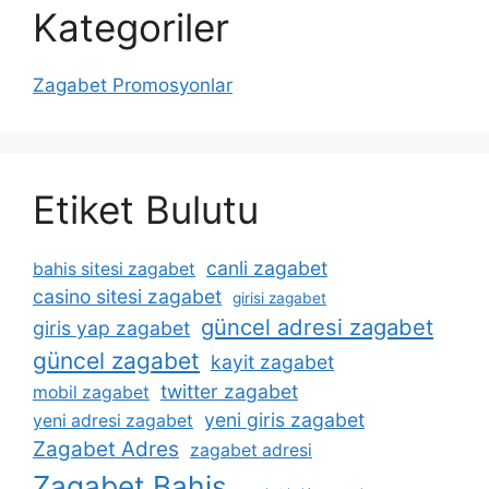
Kategoriler
Zagabet Promosyonlar
Etiket Bulutu
canli zagabet
bahis sitesi zagabet
casino sitesi zagabet
girisi zagabet
güncel adresi zagabet
giris yap zagabet
güncel zagabet
kayit zagabet
twitter zagabet
mobil zagabet
yeni giris zagabet
yeni adresi zagabet
Zagabet Adres
zagabet adresi
Zagabet Bahis