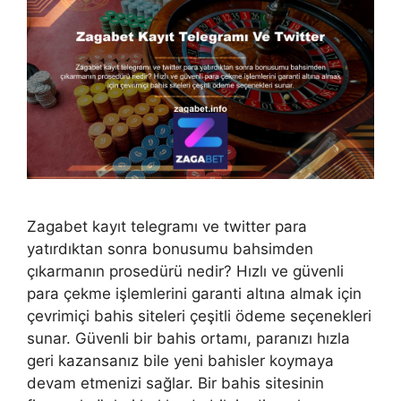
Zagabet kayıt telegramı ve twitter para
yatırdıktan sonra bonusumu bahsimden
çıkarmanın prosedürü nedir? Hızlı ve güvenli
para çekme işlemlerini garanti altına almak için
çevrimiçi bahis siteleri çeşitli ödeme seçenekleri
sunar. Güvenli bir bahis ortamı, paranızı hızla
geri kazansanız bile yeni bahisler koymaya
devam etmenizi sağlar. Bir bahis sitesinin