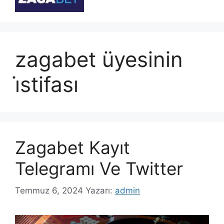
zagabet üyesinin
i̇stifası
Zagabet Kayıt
Telegramı Ve Twitter
Temmuz 6, 2024
Yazarı:
admin