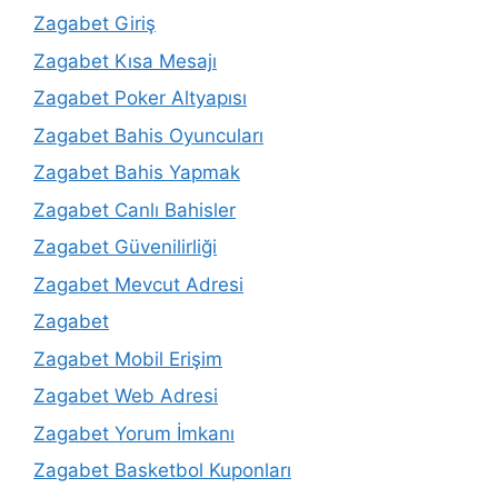
Zagabet Giriş
Zagabet Kısa Mesajı
Zagabet Poker Altyapısı
Zagabet Bahis Oyuncuları
Zagabet Bahis Yapmak
Zagabet Canlı Bahisler
Zagabet Güvenilirliği
Zagabet Mevcut Adresi
Zagabet
Zagabet Mobil Erişim
Zagabet Web Adresi
Zagabet Yorum İmkanı
Zagabet Basketbol Kuponları