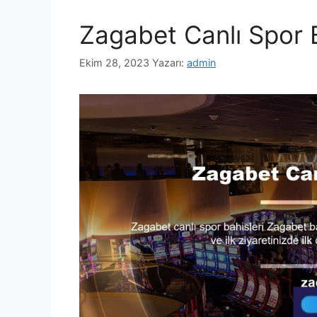
Zagabet Canlı Spor B
Ekim 28, 2023
Yazarı:
admin