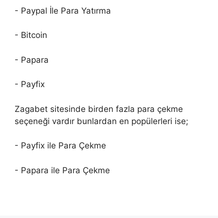
- Paypal İle Para Yatırma
- Bitcoin
- Papara
- Payfix
Zagabet sitesinde birden fazla para çekme
seçeneği vardır bunlardan en popülerleri ise;
- Payfix ile Para Çekme
- Papara ile Para Çekme