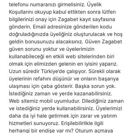
telefonu numaranızı girmelisiniz. Üyelik
Koşullarını okuyup kabul ettikten sonra lütfen
bilgilerinizi onay için Zagabet kayıt sayfasına
gönderin. Email adresinize gönderilen kodu
doğruladığınızda üyeliğiniz oluşturulacak ve hoş
geldin bonusunuzu alacaksınız. Güven Zagabet
güven sorunu yoktur ve üyelerimizin
kullanabileceği en etkili web sitelerinden biri
olmak için elimizden gelenin en iyisini yaparız.
Uzun süredir Türkiye’de çalışıyor. Sürekli olarak
üyelerinin refahını düşünür ve onların başarıya
ulaşması için çaba gösterir. Başka sorun yok.
İstediğiniz zaman ve yerde kazanabilirsiniz.
Web sitemiz mobil uyumludur. Dilediğiniz zaman
ve istediğiniz yerde kullanabilirsiniz. Üyelerimizi
daha da iyi hale getirmek için zarar ve yatırım
hizmetleri sunuyoruz. Erişilebilirlikle ilgili
herhangi bir endişe var mı? Oturum açmaya