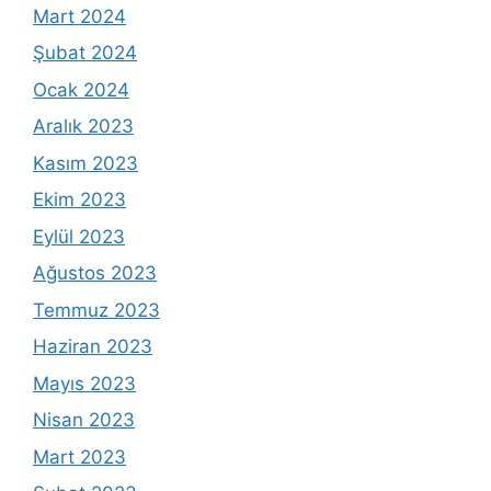
Mart 2024
Şubat 2024
Ocak 2024
Aralık 2023
Kasım 2023
Ekim 2023
Eylül 2023
Ağustos 2023
Temmuz 2023
Haziran 2023
Mayıs 2023
Nisan 2023
Mart 2023