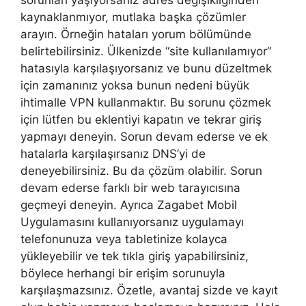
sorunları yaşıyorsanız adres değişikliğinden
kaynaklanmıyor, mutlaka başka çözümler
arayın. Örneğin hataları yorum bölümünde
belirtebilirsiniz. Ülkenizde “site kullanılamıyor”
hatasıyla karşılaşıyorsanız ve bunu düzeltmek
için zamanınız yoksa bunun nedeni büyük
ihtimalle VPN kullanmaktır. Bu sorunu çözmek
için lütfen bu eklentiyi kapatın ve tekrar giriş
yapmayı deneyin. Sorun devam ederse ve ek
hatalarla karşılaşırsanız DNS’yi de
deneyebilirsiniz. Bu da çözüm olabilir. Sorun
devam ederse farklı bir web tarayıcısına
geçmeyi deneyin. Ayrıca Zagabet Mobil
Uygulamasını kullanıyorsanız uygulamayı
telefonunuza veya tabletinize kolayca
yükleyebilir ve tek tıkla giriş yapabilirsiniz,
böylece herhangi bir erişim sorunuyla
karşılaşmazsınız. Özetle, avantaj sizde ve kayıt