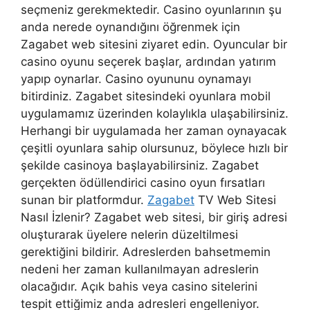
seçmeniz gerekmektedir. Casino oyunlarının şu
anda nerede oynandığını öğrenmek için
Zagabet web sitesini ziyaret edin. Oyuncular bir
casino oyunu seçerek başlar, ardından yatırım
yapıp oynarlar. Casino oyununu oynamayı
bitirdiniz. Zagabet sitesindeki oyunlara mobil
uygulamamız üzerinden kolaylıkla ulaşabilirsiniz.
Herhangi bir uygulamada her zaman oynayacak
çeşitli oyunlara sahip olursunuz, böylece hızlı bir
şekilde casinoya başlayabilirsiniz. Zagabet
gerçekten ödüllendirici casino oyun fırsatları
sunan bir platformdur.
Zagabet
TV Web Sitesi
Nasıl İzlenir? Zagabet web sitesi, bir giriş adresi
oluşturarak üyelere nelerin düzeltilmesi
gerektiğini bildirir. Adreslerden bahsetmemin
nedeni her zaman kullanılmayan adreslerin
olacağıdır. Açık bahis veya casino sitelerini
tespit ettiğimiz anda adresleri engelleniyor.