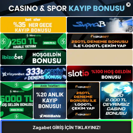
×
Zagabet GİRİŞ İÇİN TIKLAYINIZ!