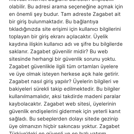
olabilir. Bu adresi arama seçeneğine açmak için
en önemli şey budur. Tam adreste Zagabet ait
bir giriş bulunmaktadır. Bu bağlantıya
tıkladığınızda site erişimi için kullanıcı bilgilerini
toplayan bir giriş ekranı açılacaktır. Üyelik
kaydına ilişkin kullanıcı adı ve şifre bu bilgilerde
saklanır. Zagabet güvenilir midir? Bu web
sitesinde herhangi bir güvenlik sorunu yoktu.
Zagabet güvenlikle ilgili tüm ortamları üyelere
ve üye olmak isteyen herkese açık hale getirir.
Zagabet nasıl giriş yapılır? Üyelerin bilgileri ve
bakiyeleri sürekli takip edilmektedir. Bu bilgiler
kullanılmamalıdır, aksi takdirde madeni paralar
kaybolacaktır. Zagabet web sitesi, üyelerinin
güvenlik endişelerini gidermek için yeterli kanıt
sağladı. Bu sebeplerden dolayı sitede gezinip
üye olmanızın hiçbir sakıncası yoktur. Zagabet
Türkiye’deki en güvenli ve en hızlı yatırım