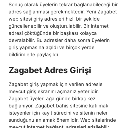
Sonuç olarak üyelerin tekrar bağlanabileceği bir
adres sağlanması gerekmektedir. Yeni Zagabet
web sitesi giriş adresleri hızlı bir şekilde
güncellenebilir ve oluşturulabilir. Bir internet
adresi çöktüğünde bir başkası kolayca
devralabilir. Bu adresler daha sonra üyelerin
giriş yapmasına açıldı ve birçok yerde
bildirimlerle paylaşıldı.
Zagabet Adres Girişi
Zagabet giriş yapmak için verilen adresle
mevcut giriş ekranını açmanız yeterlidir.
Zagabet üyeleri ağa günde birkaç kez
bağlanıyor. Zagabet bahis sitesine katılmak
isteyenler için kayıt sürecini ve sitenin neler
sunduğunu anlamak önemlidir. Web sitelerinde
mevcut internet bağlantı adresleri erişilebilir