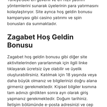
yöntemlerini sunarak üyelerinin para yatırmasını
kolaylaştırıyor. Site ayrıca hoş geldin bonusu
kampanyası gibi casino yatırımı ve spin
bonusları da sunmaktadır.
Zagabet Hoş Geldin
Bonusu
Zagabet hoş geldin bonusu gibi diğer site
aktivitelerinden yararlanmak için ilgili linke
tıklayarak ücretsiz üye olabilir ve üyelik
oluşturabilirsiniz. Katılmak için 18 yaşında veya
daha büyük olmanız ve bilgilerinizi doğru alana
girmeniz gerekmektedir. Kişisel bilgiler kısmına
tam adınızı girdikten sonra ayrı olarak giriş
yapmanız gerekmektedir. Doğum tarihiniz.
İletişim bölümünde e-posta adresinizi ve cep