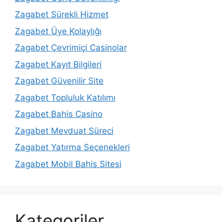
Zagabet Sürekli Hizmet
Zagabet Üye Kolaylığı
Zagabet Çevrimiçi Casinolar
Zagabet Kayıt Bilgileri
Zagabet Güvenilir Site
Zagabet Topluluk Katılımı
Zagabet Bahis Casino
Zagabet Mevduat Süreci
Zagabet Yatırma Seçenekleri
Zagabet Mobil Bahis Sitesi
Kategoriler