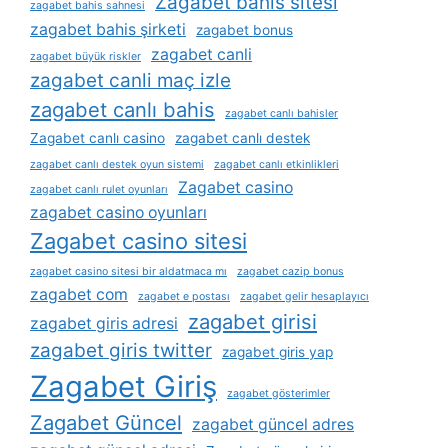
Zagabet bahis sitesi
zagabet bahis sahnesi
zagabet bahis şirketi
zagabet bonus
zagabet canli
zagabet büyük riskler
zagabet canli maç izle
zagabet canlı bahis
zagabet canlı bahisler
Zagabet canlı casino
zagabet canlı destek
zagabet canlı destek oyun sistemi
zagabet canlı etkinlikleri
Zagabet casino
zagabet canlı rulet oyunları
zagabet casino oyunları
Zagabet casino sitesi
zagabet casino sitesi bir aldatmaca mı
zagabet cazip bonus
zagabet com
zagabet e postası
zagabet gelir hesaplayıcı
zagabet girisi
zagabet giris adresi
zagabet giris twitter
zagabet giris yap
Zagabet Giriş
zagabet gösterimler
Zagabet Güncel
zagabet güncel adres