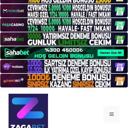
İçeriğe
atla
Menü