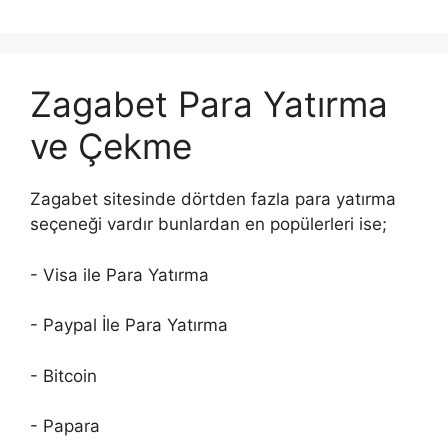
Zagabet Para Yatırma
ve Çekme
Zagabet sitesinde dörtden fazla para yatırma
seçeneği vardır bunlardan en popülerleri ise;
- Visa ile Para Yatırma
- Paypal İle Para Yatırma
- Bitcoin
- Papara