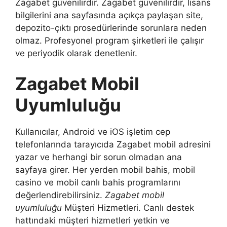
Zagabet güvenilirdir. Zagabet güvenilirdir, lisans
bilgilerini ana sayfasında açıkça paylaşan site,
depozito-çıktı prosedürlerinde sorunlara neden
olmaz. Profesyonel program şirketleri ile çalışır
ve periyodik olarak denetlenir.
Zagabet Mobil
Uyumluluğu
Kullanıcılar, Android ve iOS işletim cep
telefonlarında tarayıcıda Zagabet mobil adresini
yazar ve herhangi bir sorun olmadan ana
sayfaya girer. Her yerden mobil bahis, mobil
casino ve mobil canlı bahis programlarını
değerlendirebilirsiniz.
Zagabet mobil
uyumluluğu
Müşteri Hizmetleri. Canlı destek
hattındaki müşteri hizmetleri yetkin ve