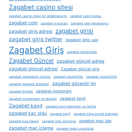
Zagabet casino sitesi
zagabet casino sitesi bir aldatmaca mı
zagabet cazip bonus
zagabet com
zagabet e postası
zagabet gelir hesaplayıcı
zagabet girisi
zagabet giris adresi
zagabet giris twitter
zagabet giris yap
Zagabet Giriş
zagabet gösterimler
Zagabet Güncel
zagabet güncel adres
zagabet güncel adresi
Zagabet güncel giriş
zagabet güvenebilir misiniz
zagabet güvenilirlik
zagabet güvenilirliği
zagabet güvenlir mi
zagabet güvenlik önlemleri
zagabet instagram
zagabet hizmeti
zagabet kayit
zagabet i̇ncelemeleri ve desteği
Zagabet kayıt
zagabet kayıt telegramı ve twitter
zagabet kaç oldu
zagabet keyif
zagabet köşe üst/alt bahisleri
zagabet maç izle
zagabet kısa mesajı
zagabet linki oluşturun
zagabet maç izleme
zagabet mobil uyumluluk