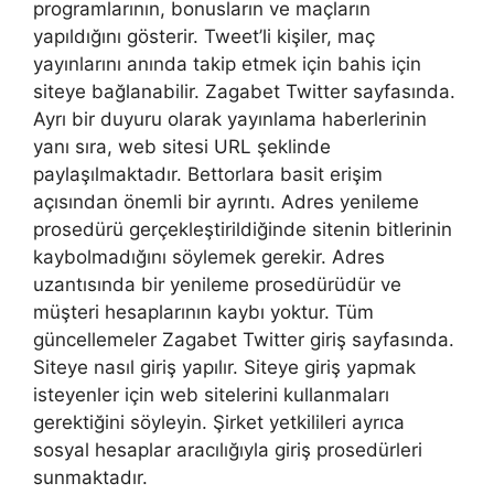
programlarının, bonusların ve maçların
yapıldığını gösterir. Tweet’li kişiler, maç
yayınlarını anında takip etmek için bahis için
siteye bağlanabilir. Zagabet Twitter sayfasında.
Ayrı bir duyuru olarak yayınlama haberlerinin
yanı sıra, web sitesi URL şeklinde
paylaşılmaktadır. Bettorlara basit erişim
açısından önemli bir ayrıntı. Adres yenileme
prosedürü gerçekleştirildiğinde sitenin bitlerinin
kaybolmadığını söylemek gerekir. Adres
uzantısında bir yenileme prosedürüdür ve
müşteri hesaplarının kaybı yoktur. Tüm
güncellemeler Zagabet Twitter giriş sayfasında.
Siteye nasıl giriş yapılır. Siteye giriş yapmak
isteyenler için web sitelerini kullanmaları
gerektiğini söyleyin. Şirket yetkilileri ayrıca
sosyal hesaplar aracılığıyla giriş prosedürleri
sunmaktadır.