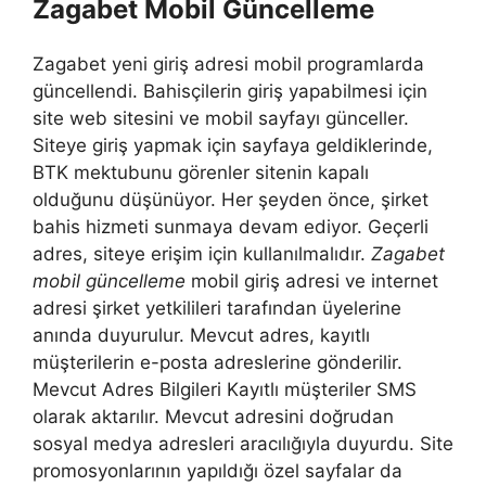
Zagabet Mobil Güncelleme
Zagabet yeni giriş adresi mobil programlarda
güncellendi. Bahisçilerin giriş yapabilmesi için
site web sitesini ve mobil sayfayı günceller.
Siteye giriş yapmak için sayfaya geldiklerinde,
BTK mektubunu görenler sitenin kapalı
olduğunu düşünüyor. Her şeyden önce, şirket
bahis hizmeti sunmaya devam ediyor. Geçerli
adres, siteye erişim için kullanılmalıdır.
Zagabet
mobil güncelleme
mobil giriş adresi ve internet
adresi şirket yetkilileri tarafından üyelerine
anında duyurulur. Mevcut adres, kayıtlı
müşterilerin e-posta adreslerine gönderilir.
Mevcut Adres Bilgileri Kayıtlı müşteriler SMS
olarak aktarılır. Mevcut adresini doğrudan
sosyal medya adresleri aracılığıyla duyurdu. Site
promosyonlarının yapıldığı özel sayfalar da