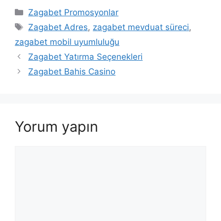
Kategoriler
Zagabet Promosyonlar
Etiketler
Zagabet Adres
,
zagabet mevduat süreci
,
zagabet mobil uyumluluğu
Zagabet Yatırma Seçenekleri
Zagabet Bahis Casino
Yorum yapın
Yorum