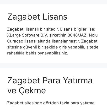
Zagabet Lisans
Zagabet, lisanslı bir sitedir. Lisans bilgileri ise;
XLarge Software B.V. şirketinin 8048/JAZ. Nolu
Curacao lisansı altında lisanslanmıştır. Zagabet
sitesine güvenli bir şekilde giriş yapabilir, sitede
rahatlıkla bahis oynayabilirsiniz.
Zagabet Para Yatırma
ve Çekme
Zagabet sitesinde dörtden fazla para yatırma