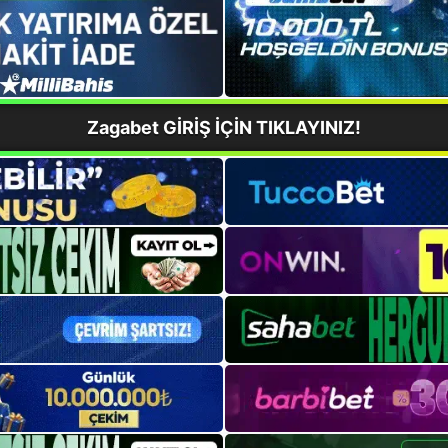
Zagabet GİRİŞ İÇİN TIKLAYINIZ!