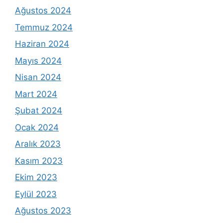
Ağustos 2024
Temmuz 2024
Haziran 2024
Mayıs 2024
Nisan 2024
Mart 2024
Şubat 2024
Ocak 2024
Aralık 2023
Kasım 2023
Ekim 2023
Eylül 2023
Ağustos 2023