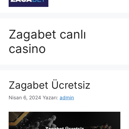
Zagabet canlı
casino
Zagabet Ücretsiz
Nisan 6, 2024
Yazarı:
admin