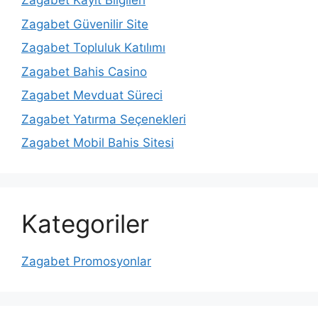
Zagabet Kayıt Bilgileri
Zagabet Güvenilir Site
Zagabet Topluluk Katılımı
Zagabet Bahis Casino
Zagabet Mevduat Süreci
Zagabet Yatırma Seçenekleri
Zagabet Mobil Bahis Sitesi
Kategoriler
Zagabet Promosyonlar