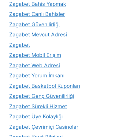
Zagabet Bahis Yapmak
Zagabet Canlı Bahisler
Zagabet Güvenilirliği
Zagabet Mevcut Adresi
Zagabet
Zagabet Mobil Erişim
Zagabet Web Adresi
Zagabet Yorum İmkanı
Zagabet Basketbol Kuponları
Zagabet Genç Güvenilirliği
Zagabet Sürekli Hizmet
Zagabet Üye Kolaylığı
Zagabet Çevrimiçi Casinolar