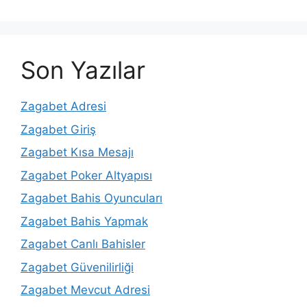
Son Yazılar
Zagabet Adresi
Zagabet Giriş
Zagabet Kısa Mesajı
Zagabet Poker Altyapısı
Zagabet Bahis Oyuncuları
Zagabet Bahis Yapmak
Zagabet Canlı Bahisler
Zagabet Güvenilirliği
Zagabet Mevcut Adresi