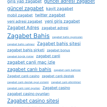
güncel adresi zagabet
giris yap zagabet
güncel zagabet
kayit zagabet
twitter zagabet
mobil zagabet
yeni giris zagabet
yeni adresi zagabet
Zagabet Adres
zagabet adresi
Zagabet Bahis
zagabet bahis oyuncuları
Zagabet bahis sitesi
zagabet bahis sahnesi
zagabet bahis şirketi
zagabet bonus
zagabet canli
zagabet büyük riskler
zagabet canli maç izle
zagabet canlı bahis
zagabet canlı bahisler
Zagabet canlı casino
zagabet canlı destek
zagabet canlı destek oyun sistemi
zagabet canlı etkinlikleri
Zagabet casino
zagabet canlı rulet oyunları
zagabet casino oyunları
Zagabet casino sitesi