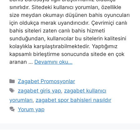
sınırlıdır. Sitedeki kullanıcı yorumları, özellikle
size meydan okumayı düşünen bahis oyuncuları
için oldukça merak uyandırıcıdır. Çevrimiçi canlı
bahis siteleri zaten canlı bahis hizmeti
sunduğundan, kullanıcılar bu sitelerin kalitesini
kolaylıkla karşılaştırabilmektedir. Yaptığımız
kapsamlı birleştirme sonucunda sitede en çok
aranan …
Devamını oku…
Kategoriler
Zagabet Promosyonlar
Etiketler
zagabet giris yap
,
zagabet kullanıcı
yorumları
,
zagabet spor bahisleri nasıldır
Yorum yap