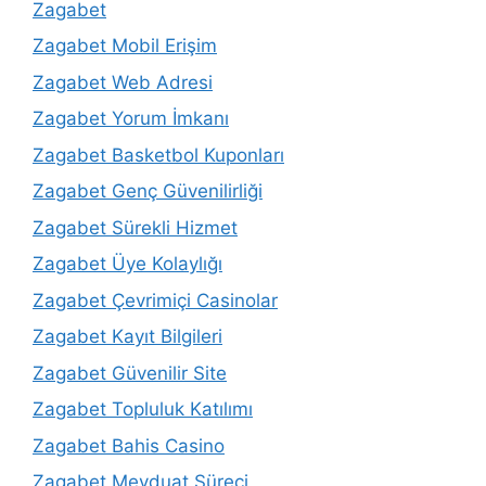
Zagabet
Zagabet Mobil Erişim
Zagabet Web Adresi
Zagabet Yorum İmkanı
Zagabet Basketbol Kuponları
Zagabet Genç Güvenilirliği
Zagabet Sürekli Hizmet
Zagabet Üye Kolaylığı
Zagabet Çevrimiçi Casinolar
Zagabet Kayıt Bilgileri
Zagabet Güvenilir Site
Zagabet Topluluk Katılımı
Zagabet Bahis Casino
Zagabet Mevduat Süreci