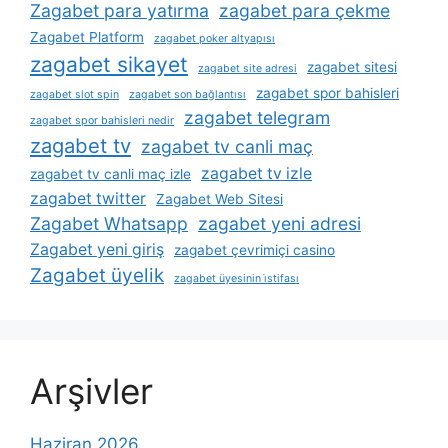
Zagabet para yatırma
zagabet para çekme
Zagabet Platform
zagabet poker altyapısı
zagabet sikayet
zagabet sitesi
zagabet site adresi
zagabet spor bahisleri
zagabet slot spin
zagabet son bağlantısı
zagabet telegram
zagabet spor bahisleri nedir
zagabet tv
zagabet tv canli maç
zagabet tv izle
zagabet tv canli maç izle
zagabet twitter
Zagabet Web Sitesi
Zagabet Whatsapp
zagabet yeni adresi
Zagabet yeni giriş
zagabet çevrimiçi casino
Zagabet üyelik
zagabet üyesinin i̇stifası
Arşivler
Haziran 2026