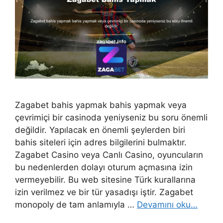
Zagabet bahis yapmak bahis yapmak veya
çevrimiçi bir casinoda yeniyseniz bu soru önemli
değildir. Yapılacak en önemli şeylerden biri
bahis siteleri için adres bilgilerini bulmaktır.
Zagabet Casino veya Canlı Casino, oyuncuların
bu nedenlerden dolayı oturum açmasına izin
vermeyebilir. Bu web sitesine Türk kurallarına
izin verilmez ve bir tür yasadışı iştir. Zagabet
monopoly de tam anlamıyla …
Devamını oku…