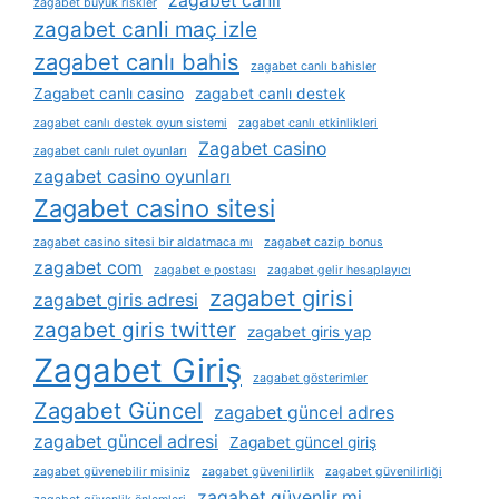
zagabet canli
zagabet büyük riskler
zagabet canli maç izle
zagabet canlı bahis
zagabet canlı bahisler
Zagabet canlı casino
zagabet canlı destek
zagabet canlı destek oyun sistemi
zagabet canlı etkinlikleri
Zagabet casino
zagabet canlı rulet oyunları
zagabet casino oyunları
Zagabet casino sitesi
zagabet casino sitesi bir aldatmaca mı
zagabet cazip bonus
zagabet com
zagabet e postası
zagabet gelir hesaplayıcı
zagabet girisi
zagabet giris adresi
zagabet giris twitter
zagabet giris yap
Zagabet Giriş
zagabet gösterimler
Zagabet Güncel
zagabet güncel adres
zagabet güncel adresi
Zagabet güncel giriş
zagabet güvenebilir misiniz
zagabet güvenilirlik
zagabet güvenilirliği
zagabet güvenlir mi