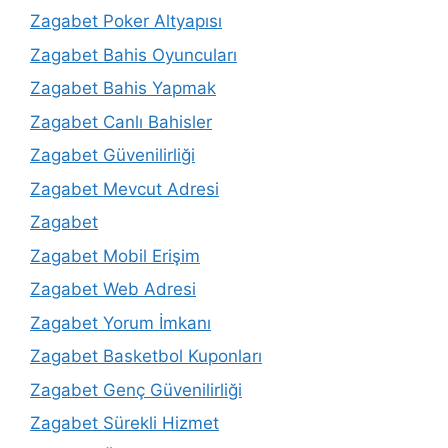
Zagabet Poker Altyapısı
Zagabet Bahis Oyuncuları
Zagabet Bahis Yapmak
Zagabet Canlı Bahisler
Zagabet Güvenilirliği
Zagabet Mevcut Adresi
Zagabet
Zagabet Mobil Erişim
Zagabet Web Adresi
Zagabet Yorum İmkanı
Zagabet Basketbol Kuponları
Zagabet Genç Güvenilirliği
Zagabet Sürekli Hizmet