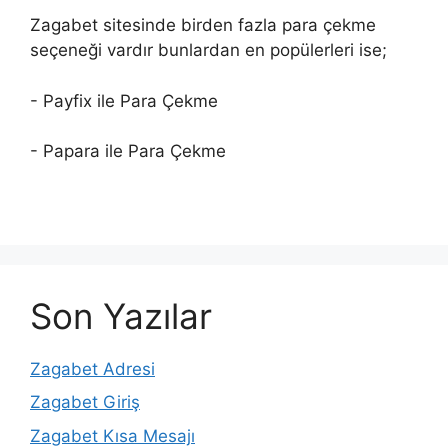
Zagabet sitesinde birden fazla para çekme
seçeneği vardır bunlardan en popülerleri ise;
- Payfix ile Para Çekme
- Papara ile Para Çekme
Son Yazılar
Zagabet Adresi
Zagabet Giriş
Zagabet Kısa Mesajı