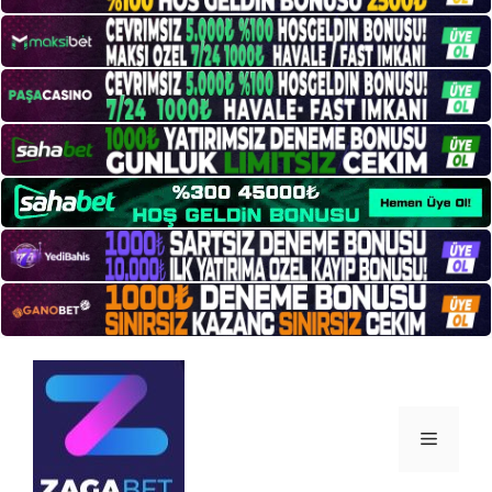
İçeriğe
atla
Menü