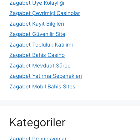
Zagabet Üye Kolaylığı
Zagabet Çevrimiçi Casinolar
Zagabet Kayıt Bilgileri
Zagabet Güvenilir Site
Zagabet Topluluk Katılımı
Zagabet Bahis Casino
Zagabet Mevduat Süreci
Zagabet Yatırma Seçenekleri
Zagabet Mobil Bahis Sitesi
Kategoriler
Zagabet Promosyonlar