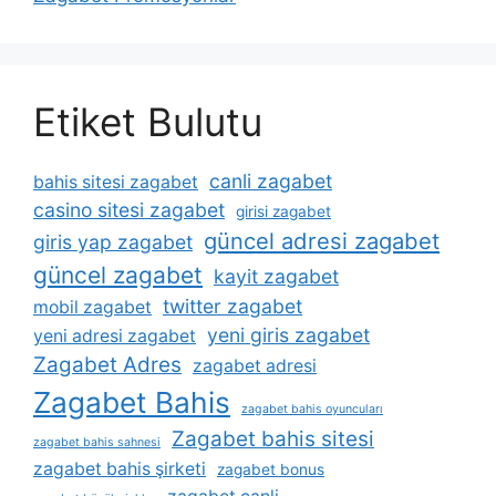
Etiket Bulutu
canli zagabet
bahis sitesi zagabet
casino sitesi zagabet
girisi zagabet
güncel adresi zagabet
giris yap zagabet
güncel zagabet
kayit zagabet
twitter zagabet
mobil zagabet
yeni giris zagabet
yeni adresi zagabet
Zagabet Adres
zagabet adresi
Zagabet Bahis
zagabet bahis oyuncuları
Zagabet bahis sitesi
zagabet bahis sahnesi
zagabet bahis şirketi
zagabet bonus