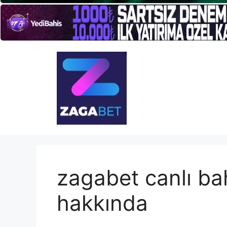
İçeriğe
atla
zagabet canlı ba
hakkında