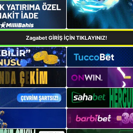
Zagabet GİRİŞ İÇİN TIKLAYINIZ!