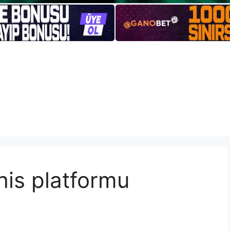
his platformu