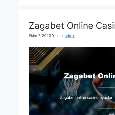
Zagabet Online Casi
Ekim 7, 2023
Yazarı:
admin