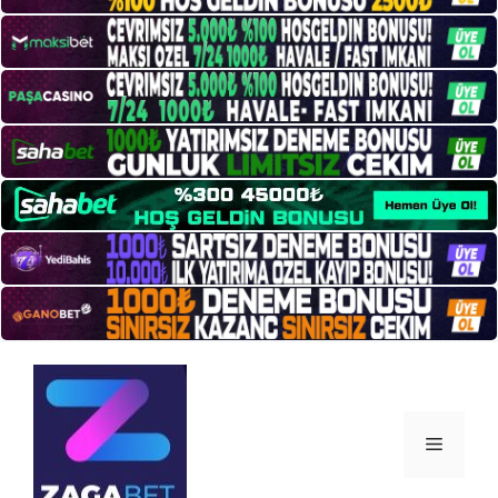
İçeriğe
atla
Menü