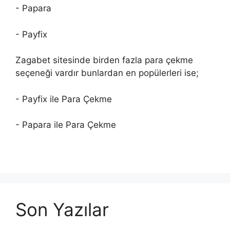
- Papara
- Payfix
Zagabet sitesinde birden fazla para çekme
seçeneği vardır bunlardan en popülerleri ise;
- Payfix ile Para Çekme
- Papara ile Para Çekme
Son Yazılar