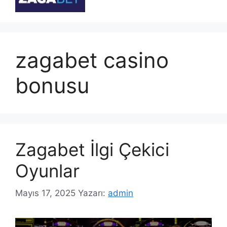
zagabet casino
bonusu
Zagabet İlgi Çekici
Oyunlar
Mayıs 17, 2025
Yazarı:
admin