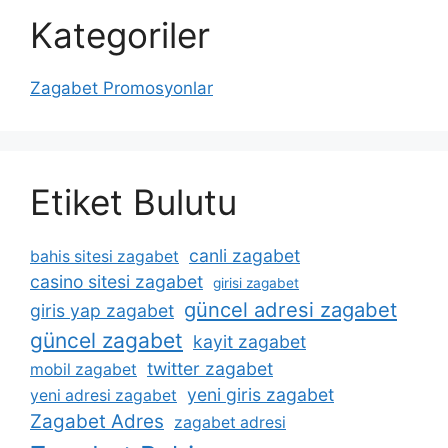
Kategoriler
Zagabet Promosyonlar
Etiket Bulutu
canli zagabet
bahis sitesi zagabet
casino sitesi zagabet
girisi zagabet
güncel adresi zagabet
giris yap zagabet
güncel zagabet
kayit zagabet
twitter zagabet
mobil zagabet
yeni giris zagabet
yeni adresi zagabet
Zagabet Adres
zagabet adresi