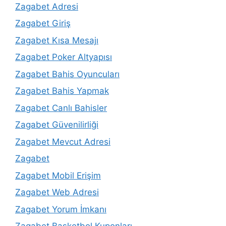
Zagabet Adresi
Zagabet Giriş
Zagabet Kısa Mesajı
Zagabet Poker Altyapısı
Zagabet Bahis Oyuncuları
Zagabet Bahis Yapmak
Zagabet Canlı Bahisler
Zagabet Güvenilirliği
Zagabet Mevcut Adresi
Zagabet
Zagabet Mobil Erişim
Zagabet Web Adresi
Zagabet Yorum İmkanı