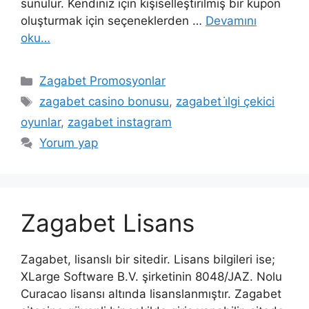
sunulur. Kendiniz için kişiselleştirilmiş bir kupon
oluşturmak için seçeneklerden …
Devamını
oku…
Kategoriler
Zagabet Promosyonlar
Etiketler
zagabet casino bonusu
,
zagabet i̇lgi çekici
oyunlar
,
zagabet instagram
Yorum yap
Zagabet Lisans
Zagabet, lisanslı bir sitedir. Lisans bilgileri ise;
XLarge Software B.V. şirketinin 8048/JAZ. Nolu
Curacao lisansı altında lisanslanmıştır. Zagabet