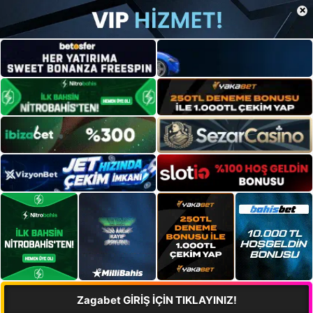
×
Zagabet GİRİŞ İÇİN TIKLAYINIZ!