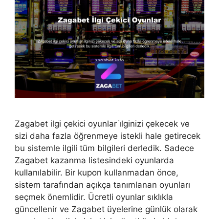
Zagabet ilgi çekici oyunlar i̇lginizi çekecek ve
sizi daha fazla öğrenmeye istekli hale getirecek
bu sistemle ilgili tüm bilgileri derledik. Sadece
Zagabet kazanma listesindeki oyunlarda
kullanılabilir. Bir kupon kullanmadan önce,
sistem tarafından açıkça tanımlanan oyunları
seçmek önemlidir. Ücretli oyunlar sıklıkla
güncellenir ve Zagabet üyelerine günlük olarak