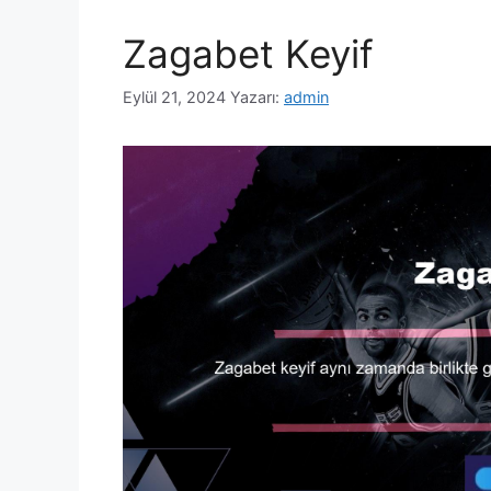
Zagabet Keyif
Eylül 21, 2024
Yazarı:
admin