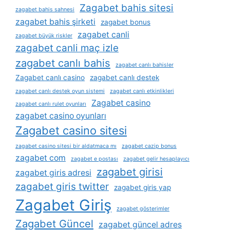
Zagabet bahis sitesi
zagabet bahis sahnesi
zagabet bahis şirketi
zagabet bonus
zagabet canli
zagabet büyük riskler
zagabet canli maç izle
zagabet canlı bahis
zagabet canlı bahisler
Zagabet canlı casino
zagabet canlı destek
zagabet canlı destek oyun sistemi
zagabet canlı etkinlikleri
Zagabet casino
zagabet canlı rulet oyunları
zagabet casino oyunları
Zagabet casino sitesi
zagabet casino sitesi bir aldatmaca mı
zagabet cazip bonus
zagabet com
zagabet e postası
zagabet gelir hesaplayıcı
zagabet girisi
zagabet giris adresi
zagabet giris twitter
zagabet giris yap
Zagabet Giriş
zagabet gösterimler
Zagabet Güncel
zagabet güncel adres