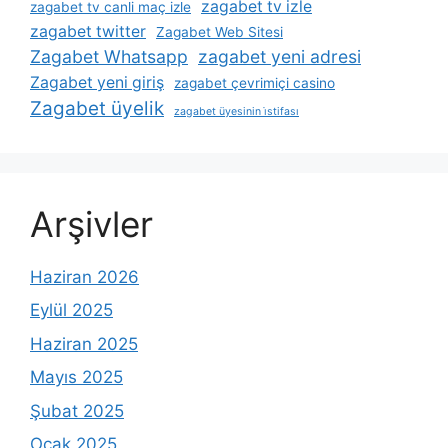
zagabet tv izle
zagabet tv canli maç izle
zagabet twitter
Zagabet Web Sitesi
Zagabet Whatsapp
zagabet yeni adresi
Zagabet yeni giriş
zagabet çevrimiçi casino
Zagabet üyelik
zagabet üyesinin i̇stifası
Arşivler
Haziran 2026
Eylül 2025
Haziran 2025
Mayıs 2025
Şubat 2025
Ocak 2025