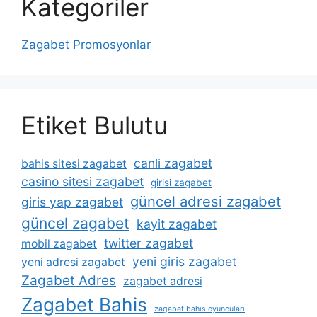
Kategoriler
Zagabet Promosyonlar
Etiket Bulutu
canli zagabet
bahis sitesi zagabet
casino sitesi zagabet
girisi zagabet
güncel adresi zagabet
giris yap zagabet
güncel zagabet
kayit zagabet
twitter zagabet
mobil zagabet
yeni giris zagabet
yeni adresi zagabet
Zagabet Adres
zagabet adresi
Zagabet Bahis
zagabet bahis oyuncuları