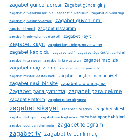
zagabet güncel adresi
Zagabet güncel giriş
zagabet güvenebilir misiniz
zagabet güvenilirlik
zagabet güvenilirliği
zagabet güvenlir mi
zagabet güvenlik önlemleri
zagabet instagram
zagabet hizmeti
zagabet kayit
zagabet i̇ncelemeleri ve desteği
Zagabet kayıt
zagabet kayıt telegramı ve twitter
zagabet kaç oldu
zagabet keyif
zagabet köşe üst/alt bahisleri
zagabet maç izle
zagabet kısa mesajı
zagabet linki oluşturun
zagabet maç izleme
zagabet mobil uyumluluk
zagabet müşteri memnuniyeti
zagabet müşteri destek hattı
zagabet nasil bir site
zagabet oturum açma
Zagabet para yatırma
zagabet para çekme
Zagabet Platform
zagabet poker altyapısı
zagabet sikayet
zagabet sitesi
zagabet site adresi
zagabet spor bahisleri
zagabet slot spin
zagabet son bağlantısı
zagabet telegram
zagabet spor bahisleri nedir
zagabet tv
zagabet tv canli maç