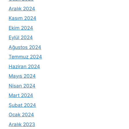
Aralık 2024
Kasım 2024
Ekim 2024
Eylül 2024
Ağustos 2024
Temmuz 2024
Haziran 2024
Mayıs 2024
Nisan 2024
Mart 2024
Şubat 2024
Ocak 2024
Aralık 2023