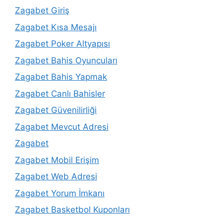
Zagabet Giriş
Zagabet Kısa Mesajı
Zagabet Poker Altyapısı
Zagabet Bahis Oyuncuları
Zagabet Bahis Yapmak
Zagabet Canlı Bahisler
Zagabet Güvenilirliği
Zagabet Mevcut Adresi
Zagabet
Zagabet Mobil Erişim
Zagabet Web Adresi
Zagabet Yorum İmkanı
Zagabet Basketbol Kuponları