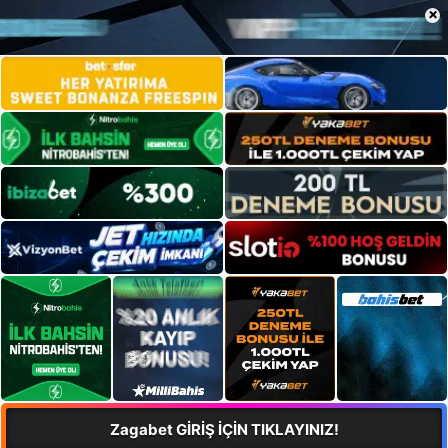
×
Zagabet GİRİŞ İÇİN TIKLAYINIZ!