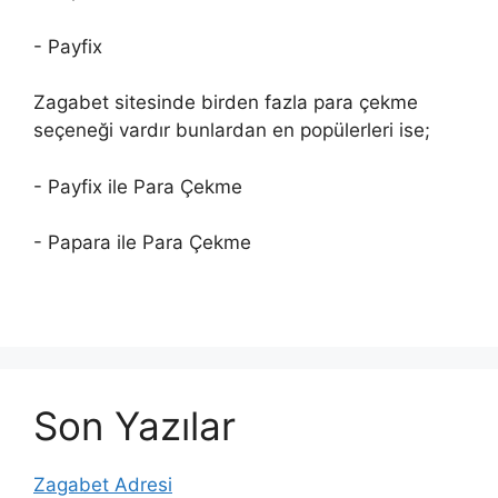
- Payfix
Zagabet sitesinde birden fazla para çekme
seçeneği vardır bunlardan en popülerleri ise;
- Payfix ile Para Çekme
- Papara ile Para Çekme
Son Yazılar
Zagabet Adresi