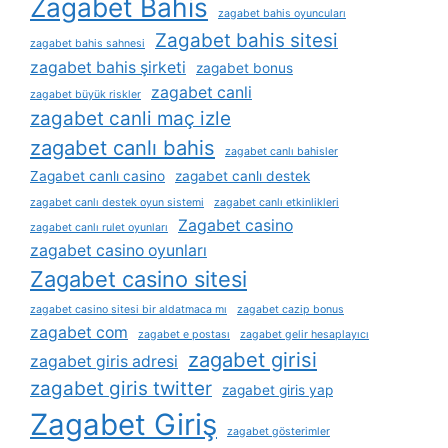
Zagabet Bahis
zagabet bahis oyuncuları
Zagabet bahis sitesi
zagabet bahis sahnesi
zagabet bahis şirketi
zagabet bonus
zagabet canli
zagabet büyük riskler
zagabet canli maç izle
zagabet canlı bahis
zagabet canlı bahisler
Zagabet canlı casino
zagabet canlı destek
zagabet canlı destek oyun sistemi
zagabet canlı etkinlikleri
Zagabet casino
zagabet canlı rulet oyunları
zagabet casino oyunları
Zagabet casino sitesi
zagabet casino sitesi bir aldatmaca mı
zagabet cazip bonus
zagabet com
zagabet e postası
zagabet gelir hesaplayıcı
zagabet girisi
zagabet giris adresi
zagabet giris twitter
zagabet giris yap
Zagabet Giriş
zagabet gösterimler