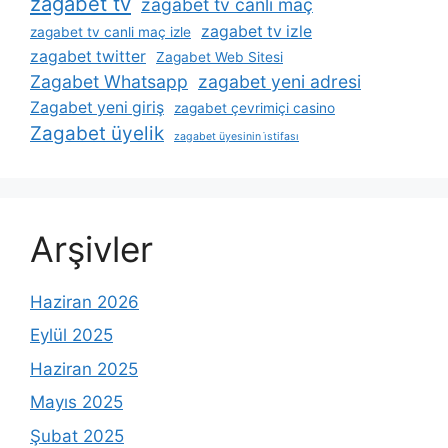
zagabet tv
zagabet tv canli maç
zagabet tv izle
zagabet tv canli maç izle
zagabet twitter
Zagabet Web Sitesi
Zagabet Whatsapp
zagabet yeni adresi
Zagabet yeni giriş
zagabet çevrimiçi casino
Zagabet üyelik
zagabet üyesinin i̇stifası
Arşivler
Haziran 2026
Eylül 2025
Haziran 2025
Mayıs 2025
Şubat 2025