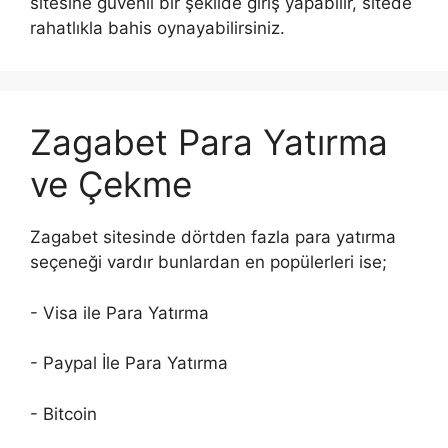
sitesine güvenli bir şekilde giriş yapabilir, sitede
rahatlıkla bahis oynayabilirsiniz.
Zagabet Para Yatırma
ve Çekme
Zagabet sitesinde dörtden fazla para yatırma
seçeneği vardır bunlardan en popülerleri ise;
- Visa ile Para Yatırma
- Paypal İle Para Yatırma
- Bitcoin