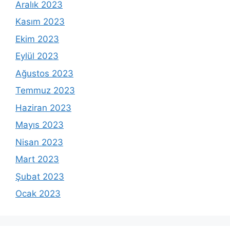
Aralık 2023
Kasım 2023
Ekim 2023
Eylül 2023
Ağustos 2023
Temmuz 2023
Haziran 2023
Mayıs 2023
Nisan 2023
Mart 2023
Şubat 2023
Ocak 2023