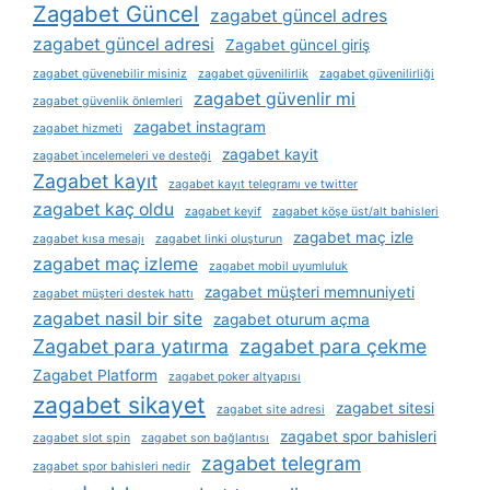
Zagabet Güncel
zagabet güncel adres
zagabet güncel adresi
Zagabet güncel giriş
zagabet güvenebilir misiniz
zagabet güvenilirlik
zagabet güvenilirliği
zagabet güvenlir mi
zagabet güvenlik önlemleri
zagabet instagram
zagabet hizmeti
zagabet kayit
zagabet i̇ncelemeleri ve desteği
Zagabet kayıt
zagabet kayıt telegramı ve twitter
zagabet kaç oldu
zagabet keyif
zagabet köşe üst/alt bahisleri
zagabet maç izle
zagabet kısa mesajı
zagabet linki oluşturun
zagabet maç izleme
zagabet mobil uyumluluk
zagabet müşteri memnuniyeti
zagabet müşteri destek hattı
zagabet nasil bir site
zagabet oturum açma
Zagabet para yatırma
zagabet para çekme
Zagabet Platform
zagabet poker altyapısı
zagabet sikayet
zagabet sitesi
zagabet site adresi
zagabet spor bahisleri
zagabet slot spin
zagabet son bağlantısı
zagabet telegram
zagabet spor bahisleri nedir