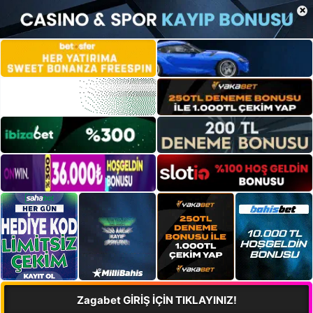
×
Zagabet GİRİŞ İÇİN TIKLAYINIZ!