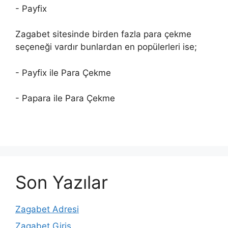
- Payfix
Zagabet sitesinde birden fazla para çekme
seçeneği vardır bunlardan en popülerleri ise;
- Payfix ile Para Çekme
- Papara ile Para Çekme
Son Yazılar
Zagabet Adresi
Zagabet Giriş