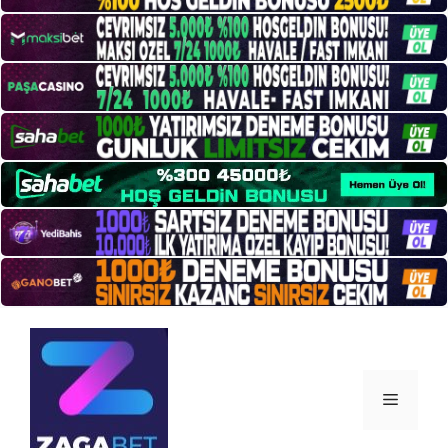
İçeriğe
atla
Menü