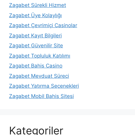
Zagabet Sürekli Hizmet
Zagabet Üye Kolaylığı
Zagabet Çevrimiçi Casinolar
Zagabet Kayıt Bilgileri
Zagabet Güvenilir Site
Zagabet Topluluk Katılımı
Zagabet Bahis Casino
Zagabet Mevduat Süreci
Zagabet Yatırma Seçenekleri
Zagabet Mobil Bahis Sitesi
Kategoriler