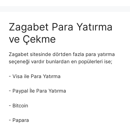
Zagabet Para Yatırma
ve Çekme
Zagabet sitesinde dörtden fazla para yatırma
seçeneği vardır bunlardan en popülerleri ise;
- Visa ile Para Yatırma
- Paypal İle Para Yatırma
- Bitcoin
- Papara