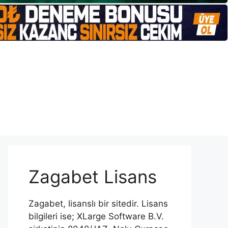
Zagabet Lisans
Zagabet, lisanslı bir sitedir. Lisans
bilgileri ise; XLarge Software B.V.