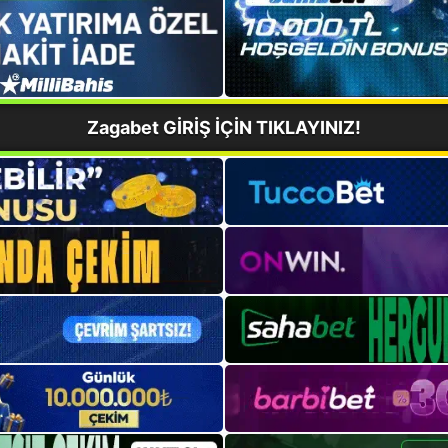
Zagabet GİRİŞ İÇİN TIKLAYINIZ!