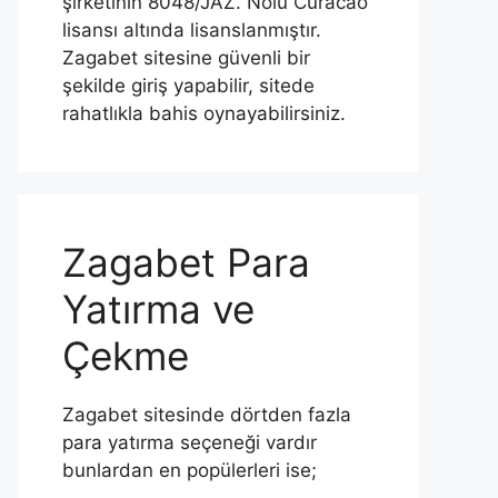
şirketinin 8048/JAZ. Nolu Curacao
lisansı altında lisanslanmıştır.
Zagabet sitesine güvenli bir
şekilde giriş yapabilir, sitede
rahatlıkla bahis oynayabilirsiniz.
Zagabet Para
Yatırma ve
Çekme
Zagabet sitesinde dörtden fazla
para yatırma seçeneği vardır
bunlardan en popülerleri ise;