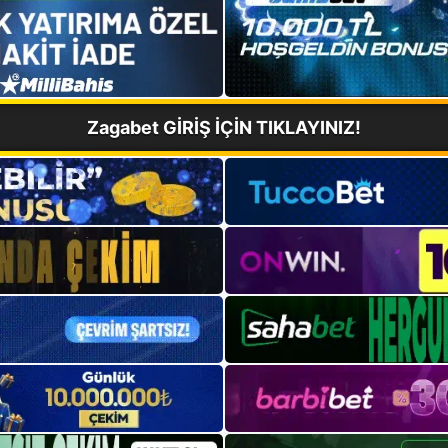
Zagabet GİRİŞ İÇİN TIKLAYINIZ!