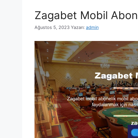
Zagabet Mobil Abon
Ağustos 5, 2023
Yazarı:
admin