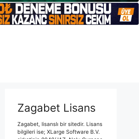
Zagabet Lisans
Zagabet, lisanslı bir sitedir. Lisans
bilgileri ise; XLarge Software B.V.