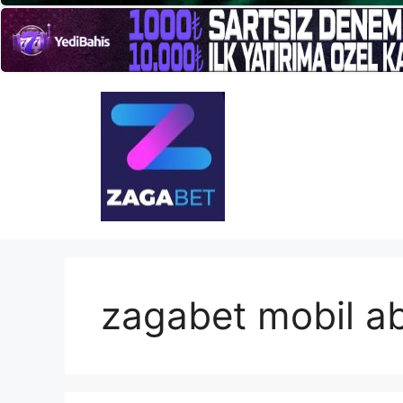
İçeriğe
atla
zagabet mobil ab