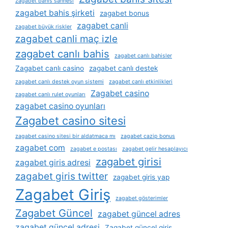
zagabet bahis sahnesi
zagabet bahis şirketi
zagabet bonus
zagabet canli
zagabet büyük riskler
zagabet canli maç izle
zagabet canlı bahis
zagabet canlı bahisler
Zagabet canlı casino
zagabet canlı destek
zagabet canlı destek oyun sistemi
zagabet canlı etkinlikleri
Zagabet casino
zagabet canlı rulet oyunları
zagabet casino oyunları
Zagabet casino sitesi
zagabet casino sitesi bir aldatmaca mı
zagabet cazip bonus
zagabet com
zagabet e postası
zagabet gelir hesaplayıcı
zagabet girisi
zagabet giris adresi
zagabet giris twitter
zagabet giris yap
Zagabet Giriş
zagabet gösterimler
Zagabet Güncel
zagabet güncel adres
zagabet güncel adresi
Zagabet güncel giriş