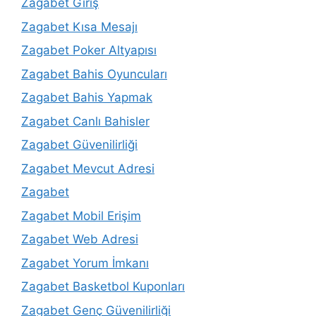
Zagabet Giriş
Zagabet Kısa Mesajı
Zagabet Poker Altyapısı
Zagabet Bahis Oyuncuları
Zagabet Bahis Yapmak
Zagabet Canlı Bahisler
Zagabet Güvenilirliği
Zagabet Mevcut Adresi
Zagabet
Zagabet Mobil Erişim
Zagabet Web Adresi
Zagabet Yorum İmkanı
Zagabet Basketbol Kuponları
Zagabet Genç Güvenilirliği