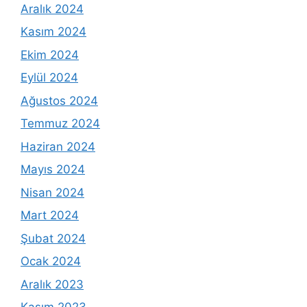
Aralık 2024
Kasım 2024
Ekim 2024
Eylül 2024
Ağustos 2024
Temmuz 2024
Haziran 2024
Mayıs 2024
Nisan 2024
Mart 2024
Şubat 2024
Ocak 2024
Aralık 2023