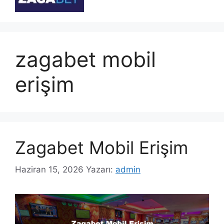
zagabet mobil
erişim
Zagabet Mobil Erişim
Haziran 15, 2026
Yazarı:
admin