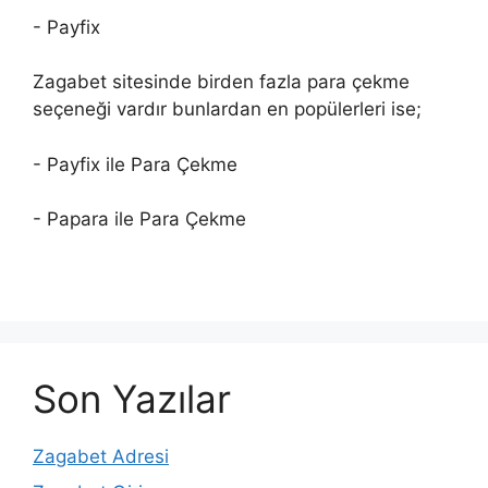
- Payfix
Zagabet sitesinde birden fazla para çekme
seçeneği vardır bunlardan en popülerleri ise;
- Payfix ile Para Çekme
- Papara ile Para Çekme
Son Yazılar
Zagabet Adresi