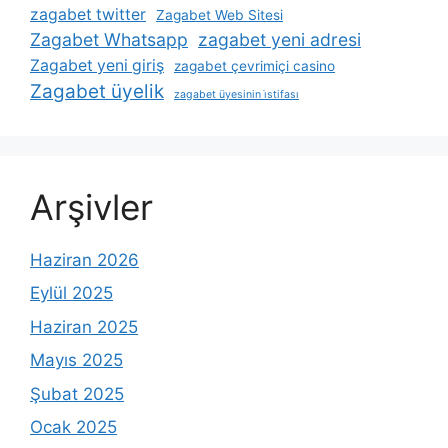
zagabet twitter
Zagabet Web Sitesi
Zagabet Whatsapp
zagabet yeni adresi
Zagabet yeni giriş
zagabet çevrimiçi casino
Zagabet üyelik
zagabet üyesinin i̇stifası
Arşivler
Haziran 2026
Eylül 2025
Haziran 2025
Mayıs 2025
Şubat 2025
Ocak 2025