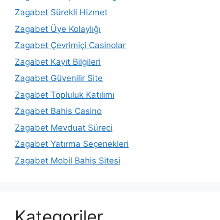
Zagabet Sürekli Hizmet
Zagabet Üye Kolaylığı
Zagabet Çevrimiçi Casinolar
Zagabet Kayıt Bilgileri
Zagabet Güvenilir Site
Zagabet Topluluk Katılımı
Zagabet Bahis Casino
Zagabet Mevduat Süreci
Zagabet Yatırma Seçenekleri
Zagabet Mobil Bahis Sitesi
Kategoriler