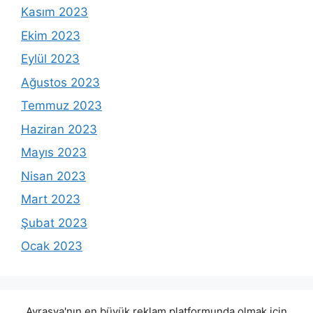
Kasım 2023
Ekim 2023
Eylül 2023
Ağustos 2023
Temmuz 2023
Haziran 2023
Mayıs 2023
Nisan 2023
Mart 2023
Şubat 2023
Ocak 2023
Avrasya'nın en büyük reklam platformunda olmak için