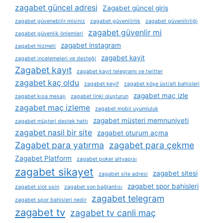
zagabet güncel adresi
Zagabet güncel giriş
zagabet güvenebilir misiniz
zagabet güvenilirlik
zagabet güvenilirliği
zagabet güvenlir mi
zagabet güvenlik önlemleri
zagabet instagram
zagabet hizmeti
zagabet kayit
zagabet i̇ncelemeleri ve desteği
Zagabet kayıt
zagabet kayıt telegramı ve twitter
zagabet kaç oldu
zagabet keyif
zagabet köşe üst/alt bahisleri
zagabet maç izle
zagabet kısa mesajı
zagabet linki oluşturun
zagabet maç izleme
zagabet mobil uyumluluk
zagabet müşteri memnuniyeti
zagabet müşteri destek hattı
zagabet nasil bir site
zagabet oturum açma
Zagabet para yatırma
zagabet para çekme
Zagabet Platform
zagabet poker altyapısı
zagabet sikayet
zagabet sitesi
zagabet site adresi
zagabet spor bahisleri
zagabet slot spin
zagabet son bağlantısı
zagabet telegram
zagabet spor bahisleri nedir
zagabet tv
zagabet tv canli maç