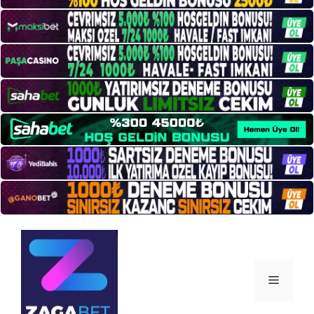
İçeriğe
atla
Menü