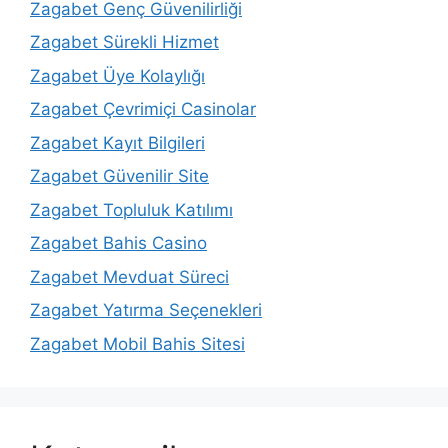
Zagabet Genç Güvenilirliği
Zagabet Sürekli Hizmet
Zagabet Üye Kolaylığı
Zagabet Çevrimiçi Casinolar
Zagabet Kayıt Bilgileri
Zagabet Güvenilir Site
Zagabet Topluluk Katılımı
Zagabet Bahis Casino
Zagabet Mevduat Süreci
Zagabet Yatırma Seçenekleri
Zagabet Mobil Bahis Sitesi