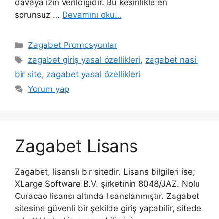
davaya izin verildiğidir. Bu kesinlikle en
sorunsuz …
Devamını oku…
Kategoriler
Zagabet Promosyonlar
Etiketler
zagabet giriş yasal özellikleri
,
zagabet nasil
bir site
,
zagabet yasal özellikleri
Yorum yap
Zagabet Lisans
Zagabet, lisanslı bir sitedir. Lisans bilgileri ise;
XLarge Software B.V. şirketinin 8048/JAZ. Nolu
Curacao lisansı altında lisanslanmıştır. Zagabet
sitesine güvenli bir şekilde giriş yapabilir, sitede