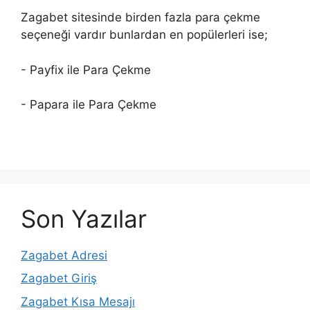
Zagabet sitesinde birden fazla para çekme
seçeneği vardır bunlardan en popülerleri ise;
- Payfix ile Para Çekme
- Papara ile Para Çekme
Son Yazılar
Zagabet Adresi
Zagabet Giriş
Zagabet Kısa Mesajı