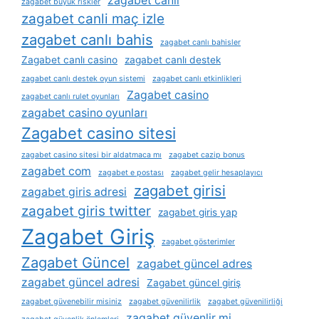
zagabet canli
zagabet büyük riskler
zagabet canli maç izle
zagabet canlı bahis
zagabet canlı bahisler
Zagabet canlı casino
zagabet canlı destek
zagabet canlı destek oyun sistemi
zagabet canlı etkinlikleri
Zagabet casino
zagabet canlı rulet oyunları
zagabet casino oyunları
Zagabet casino sitesi
zagabet casino sitesi bir aldatmaca mı
zagabet cazip bonus
zagabet com
zagabet e postası
zagabet gelir hesaplayıcı
zagabet girisi
zagabet giris adresi
zagabet giris twitter
zagabet giris yap
Zagabet Giriş
zagabet gösterimler
Zagabet Güncel
zagabet güncel adres
zagabet güncel adresi
Zagabet güncel giriş
zagabet güvenebilir misiniz
zagabet güvenilirlik
zagabet güvenilirliği
zagabet güvenlir mi