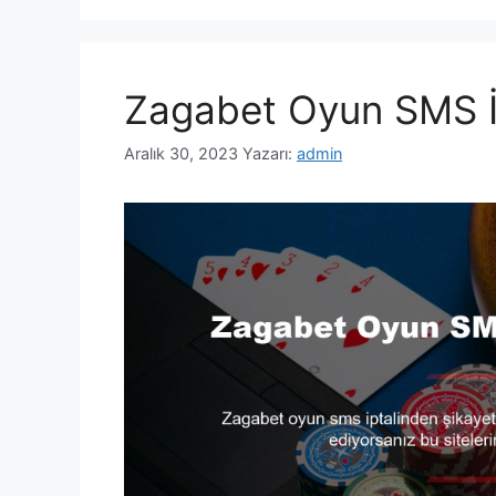
Zagabet Oyun SMS İp
Aralık 30, 2023
Yazarı:
admin