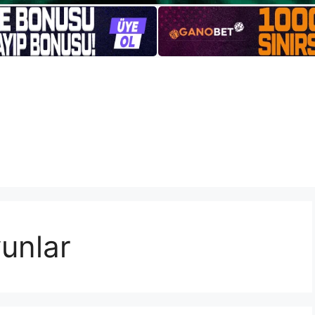
unlar