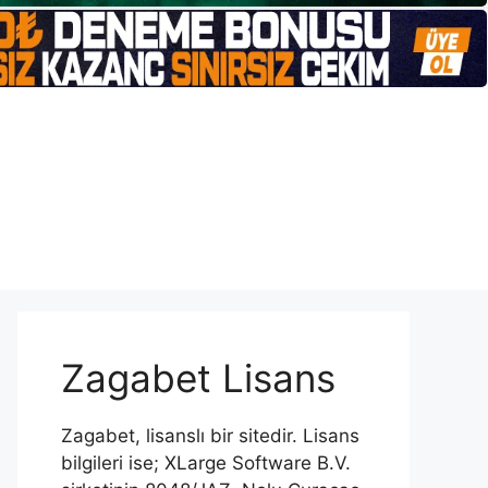
Zagabet Lisans
Zagabet, lisanslı bir sitedir. Lisans
bilgileri ise; XLarge Software B.V.