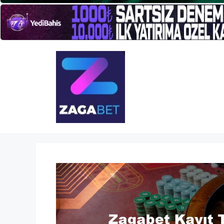
İçeriğe
atla