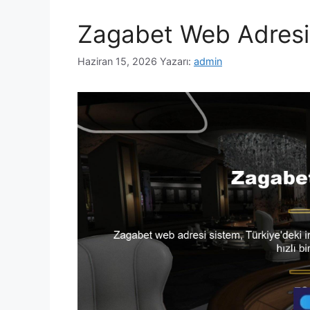
Zagabet Web Adresi
Haziran 15, 2026
Yazarı:
admin