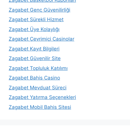
Zagabet Basketbol Kuponları
Zagabet Genç Güvenilirliği
Zagabet Sürekli Hizmet
Zagabet Üye Kolaylığı
Zagabet Çevrimiçi Casinolar
Zagabet Kayıt Bilgileri
Zagabet Güvenilir Site
Zagabet Topluluk Katılımı
Zagabet Bahis Casino
Zagabet Mevduat Süreci
Zagabet Yatırma Seçenekleri
Zagabet Mobil Bahis Sitesi