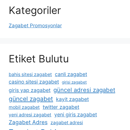
Kategoriler
Zagabet Promosyonlar
Etiket Bulutu
canli zagabet
bahis sitesi zagabet
casino sitesi zagabet
girisi zagabet
güncel adresi zagabet
giris yap zagabet
güncel zagabet
kayit zagabet
twitter zagabet
mobil zagabet
yeni giris zagabet
yeni adresi zagabet
Zagabet Adres
zagabet adresi