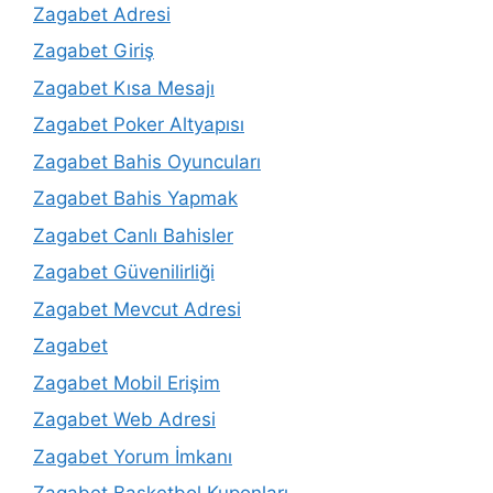
Zagabet Adresi
Zagabet Giriş
Zagabet Kısa Mesajı
Zagabet Poker Altyapısı
Zagabet Bahis Oyuncuları
Zagabet Bahis Yapmak
Zagabet Canlı Bahisler
Zagabet Güvenilirliği
Zagabet Mevcut Adresi
Zagabet
Zagabet Mobil Erişim
Zagabet Web Adresi
Zagabet Yorum İmkanı