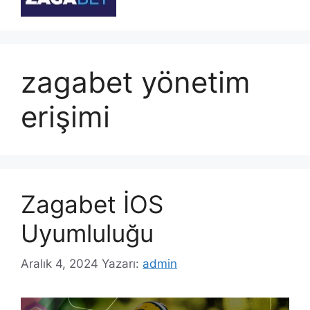
zagabet yönetim
erişimi
Zagabet İOS
Uyumluluğu
Aralık 4, 2024
Yazarı:
admin