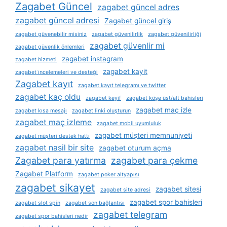
Zagabet Güncel
zagabet güncel adres
zagabet güncel adresi
Zagabet güncel giriş
zagabet güvenebilir misiniz
zagabet güvenilirlik
zagabet güvenilirliği
zagabet güvenlir mi
zagabet güvenlik önlemleri
zagabet instagram
zagabet hizmeti
zagabet kayit
zagabet i̇ncelemeleri ve desteği
Zagabet kayıt
zagabet kayıt telegramı ve twitter
zagabet kaç oldu
zagabet keyif
zagabet köşe üst/alt bahisleri
zagabet maç izle
zagabet kısa mesajı
zagabet linki oluşturun
zagabet maç izleme
zagabet mobil uyumluluk
zagabet müşteri memnuniyeti
zagabet müşteri destek hattı
zagabet nasil bir site
zagabet oturum açma
Zagabet para yatırma
zagabet para çekme
Zagabet Platform
zagabet poker altyapısı
zagabet sikayet
zagabet sitesi
zagabet site adresi
zagabet spor bahisleri
zagabet slot spin
zagabet son bağlantısı
zagabet telegram
zagabet spor bahisleri nedir