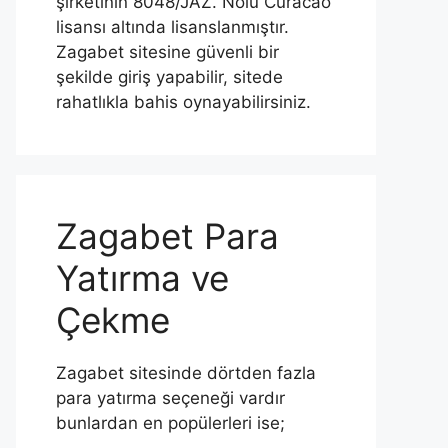
şirketinin 8048/JAZ. Nolu Curacao
lisansı altında lisanslanmıştır.
Zagabet sitesine güvenli bir
şekilde giriş yapabilir, sitede
rahatlıkla bahis oynayabilirsiniz.
Zagabet Para
Yatırma ve
Çekme
Zagabet sitesinde dörtden fazla
para yatırma seçeneği vardır
bunlardan en popülerleri ise;