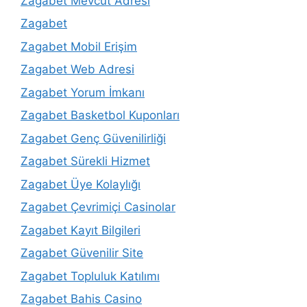
Zagabet Mevcut Adresi
Zagabet
Zagabet Mobil Erişim
Zagabet Web Adresi
Zagabet Yorum İmkanı
Zagabet Basketbol Kuponları
Zagabet Genç Güvenilirliği
Zagabet Sürekli Hizmet
Zagabet Üye Kolaylığı
Zagabet Çevrimiçi Casinolar
Zagabet Kayıt Bilgileri
Zagabet Güvenilir Site
Zagabet Topluluk Katılımı
Zagabet Bahis Casino