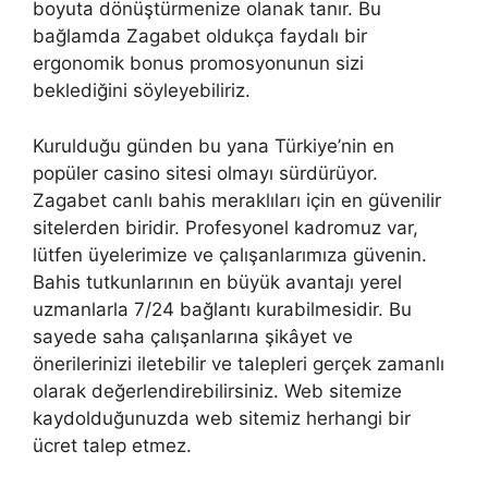
boyuta dönüştürmenize olanak tanır. Bu
bağlamda Zagabet oldukça faydalı bir
ergonomik bonus promosyonunun sizi
beklediğini söyleyebiliriz.
Kurulduğu günden bu yana Türkiye’nin en
popüler casino sitesi olmayı sürdürüyor.
Zagabet canlı bahis meraklıları için en güvenilir
sitelerden biridir. Profesyonel kadromuz var,
lütfen üyelerimize ve çalışanlarımıza güvenin.
Bahis tutkunlarının en büyük avantajı yerel
uzmanlarla 7/24 bağlantı kurabilmesidir. Bu
sayede saha çalışanlarına şikâyet ve
önerilerinizi iletebilir ve talepleri gerçek zamanlı
olarak değerlendirebilirsiniz. Web sitemize
kaydolduğunuzda web sitemiz herhangi bir
ücret talep etmez.