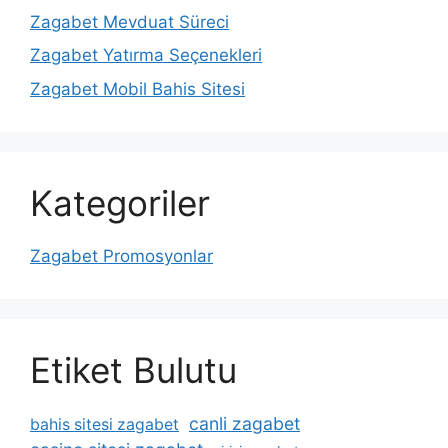
Zagabet Mevduat Süreci
Zagabet Yatırma Seçenekleri
Zagabet Mobil Bahis Sitesi
Kategoriler
Zagabet Promosyonlar
Etiket Bulutu
canli zagabet
bahis sitesi zagabet