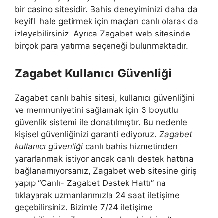
bir casino sitesidir. Bahis deneyiminizi daha da
keyifli hale getirmek için maçları canlı olarak da
izleyebilirsiniz. Ayrıca Zagabet web sitesinde
birçok para yatırma seçeneği bulunmaktadır.
Zagabet Kullanıcı Güvenliği
Zagabet canlı bahis sitesi, kullanıcı güvenliğini
ve memnuniyetini sağlamak için 3 boyutlu
güvenlik sistemi ile donatılmıştır. Bu nedenle
kişisel güvenliğinizi garanti ediyoruz.
Zagabet
kullanıcı güvenliği
canlı bahis hizmetinden
yararlanmak istiyor ancak canlı destek hattına
bağlanamıyorsanız, Zagabet web sitesine giriş
yapıp “Canlı- Zagabet Destek Hattı” na
tıklayarak uzmanlarımızla 24 saat iletişime
geçebilirsiniz. Bizimle 7/24 iletişime