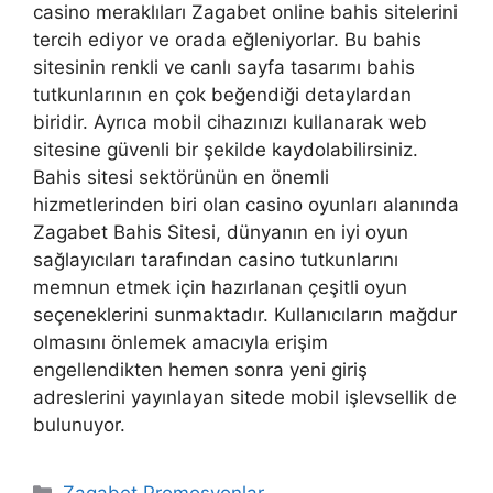
casino meraklıları Zagabet online bahis sitelerini
tercih ediyor ve orada eğleniyorlar. Bu bahis
sitesinin renkli ve canlı sayfa tasarımı bahis
tutkunlarının en çok beğendiği detaylardan
biridir. Ayrıca mobil cihazınızı kullanarak web
sitesine güvenli bir şekilde kaydolabilirsiniz.
Bahis sitesi sektörünün en önemli
hizmetlerinden biri olan casino oyunları alanında
Zagabet Bahis Sitesi, dünyanın en iyi oyun
sağlayıcıları tarafından casino tutkunlarını
memnun etmek için hazırlanan çeşitli oyun
seçeneklerini sunmaktadır. Kullanıcıların mağdur
olmasını önlemek amacıyla erişim
engellendikten hemen sonra yeni giriş
adreslerini yayınlayan sitede mobil işlevsellik de
bulunuyor.
Kategoriler
Zagabet Promosyonlar