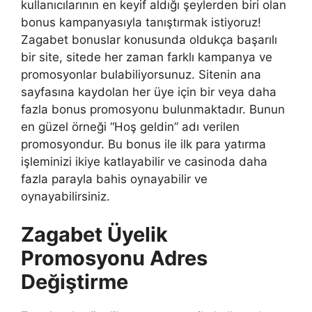
kullanıcılarının en keyif aldığı şeylerden biri olan
bonus kampanyasıyla tanıştırmak istiyoruz!
Zagabet bonuslar konusunda oldukça başarılı
bir site, sitede her zaman farklı kampanya ve
promosyonlar bulabiliyorsunuz. Sitenin ana
sayfasına kaydolan her üye için bir veya daha
fazla bonus promosyonu bulunmaktadır. Bunun
en güzel örneği “Hoş geldin” adı verilen
promosyondur. Bu bonus ile ilk para yatırma
işleminizi ikiye katlayabilir ve casinoda daha
fazla parayla bahis oynayabilir ve
oynayabilirsiniz.
Zagabet Üyelik
Promosyonu Adres
Değiştirme