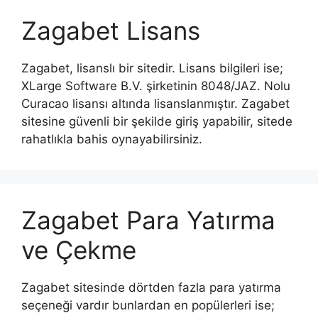
Zagabet Lisans
Zagabet, lisanslı bir sitedir. Lisans bilgileri ise;
XLarge Software B.V. şirketinin 8048/JAZ. Nolu
Curacao lisansı altında lisanslanmıştır. Zagabet
sitesine güvenli bir şekilde giriş yapabilir, sitede
rahatlıkla bahis oynayabilirsiniz.
Zagabet Para Yatırma
ve Çekme
Zagabet sitesinde dörtden fazla para yatırma
seçeneği vardır bunlardan en popülerleri ise;