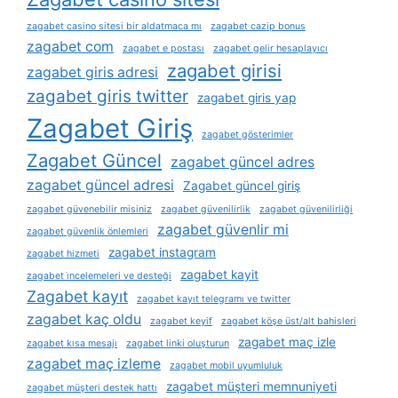
zagabet casino sitesi bir aldatmaca mı
zagabet cazip bonus
zagabet com
zagabet e postası
zagabet gelir hesaplayıcı
zagabet girisi
zagabet giris adresi
zagabet giris twitter
zagabet giris yap
Zagabet Giriş
zagabet gösterimler
Zagabet Güncel
zagabet güncel adres
zagabet güncel adresi
Zagabet güncel giriş
zagabet güvenebilir misiniz
zagabet güvenilirlik
zagabet güvenilirliği
zagabet güvenlir mi
zagabet güvenlik önlemleri
zagabet instagram
zagabet hizmeti
zagabet kayit
zagabet i̇ncelemeleri ve desteği
Zagabet kayıt
zagabet kayıt telegramı ve twitter
zagabet kaç oldu
zagabet keyif
zagabet köşe üst/alt bahisleri
zagabet maç izle
zagabet kısa mesajı
zagabet linki oluşturun
zagabet maç izleme
zagabet mobil uyumluluk
zagabet müşteri memnuniyeti
zagabet müşteri destek hattı