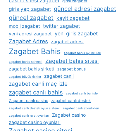
casino sitesi zagabet
girisi zagabet
güncel adresi zagabet
giris yap zagabet
güncel zagabet
kayit zagabet
twitter zagabet
mobil zagabet
yeni giris zagabet
yeni adresi zagabet
Zagabet Adres
zagabet adresi
Zagabet Bahis
zagabet bahis oyuncuları
Zagabet bahis sitesi
zagabet bahis sahnesi
zagabet bahis şirketi
zagabet bonus
zagabet canli
zagabet büyük riskler
zagabet canli maç izle
zagabet canlı bahis
zagabet canlı bahisler
Zagabet canlı casino
zagabet canlı destek
zagabet canlı destek oyun sistemi
zagabet canlı etkinlikleri
Zagabet casino
zagabet canlı rulet oyunları
zagabet casino oyunları
Zagabet casino sitesi