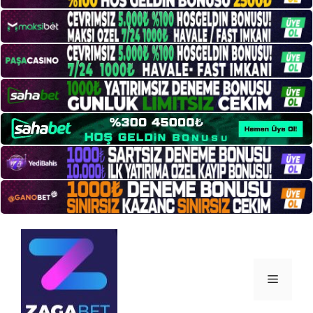
İçeriğe
atla
Menü