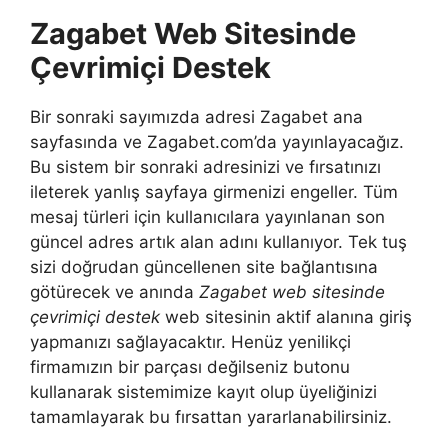
Zagabet Web Sitesinde
Çevrimiçi Destek
Bir sonraki sayımızda adresi Zagabet ana
sayfasında ve Zagabet.com’da yayınlayacağız.
Bu sistem bir sonraki adresinizi ve fırsatınızı
ileterek yanlış sayfaya girmenizi engeller. Tüm
mesaj türleri için kullanıcılara yayınlanan son
güncel adres artık alan adını kullanıyor. Tek tuş
sizi doğrudan güncellenen site bağlantısına
götürecek ve anında
Zagabet web sitesinde
çevrimiçi destek
web sitesinin aktif alanına giriş
yapmanızı sağlayacaktır. Henüz yenilikçi
firmamızın bir parçası değilseniz butonu
kullanarak sistemimize kayıt olup üyeliğinizi
tamamlayarak bu fırsattan yararlanabilirsiniz.