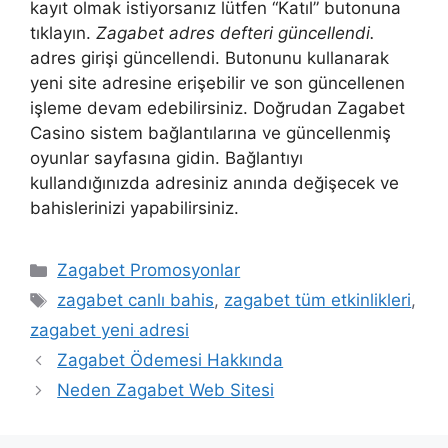
kayıt olmak istiyorsanız lütfen “Katıl” butonuna
tıklayın.
Zagabet adres defteri güncellendi.
adres girişi güncellendi. Butonunu kullanarak
yeni site adresine erişebilir ve son güncellenen
işleme devam edebilirsiniz. Doğrudan Zagabet
Casino sistem bağlantılarına ve güncellenmiş
oyunlar sayfasına gidin. Bağlantıyı
kullandığınızda adresiniz anında değişecek ve
bahislerinizi yapabilirsiniz.
Kategoriler
Zagabet Promosyonlar
Etiketler
zagabet canlı bahis
,
zagabet tüm etkinlikleri
,
zagabet yeni adresi
Zagabet Ödemesi Hakkında
Neden Zagabet Web Sitesi