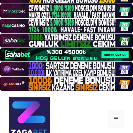
İçeriğe
atla
Menü