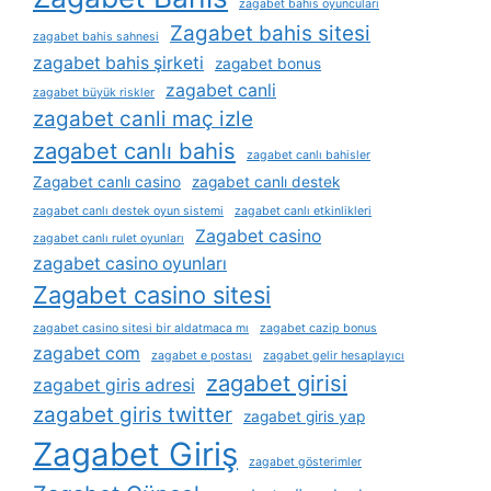
zagabet bahis oyuncuları
Zagabet bahis sitesi
zagabet bahis sahnesi
zagabet bahis şirketi
zagabet bonus
zagabet canli
zagabet büyük riskler
zagabet canli maç izle
zagabet canlı bahis
zagabet canlı bahisler
Zagabet canlı casino
zagabet canlı destek
zagabet canlı destek oyun sistemi
zagabet canlı etkinlikleri
Zagabet casino
zagabet canlı rulet oyunları
zagabet casino oyunları
Zagabet casino sitesi
zagabet casino sitesi bir aldatmaca mı
zagabet cazip bonus
zagabet com
zagabet e postası
zagabet gelir hesaplayıcı
zagabet girisi
zagabet giris adresi
zagabet giris twitter
zagabet giris yap
Zagabet Giriş
zagabet gösterimler