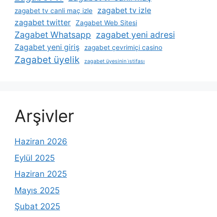
zagabet tv izle
zagabet tv canli maç izle
zagabet twitter
Zagabet Web Sitesi
Zagabet Whatsapp
zagabet yeni adresi
Zagabet yeni giriş
zagabet çevrimiçi casino
Zagabet üyelik
zagabet üyesinin i̇stifası
Arşivler
Haziran 2026
Eylül 2025
Haziran 2025
Mayıs 2025
Şubat 2025