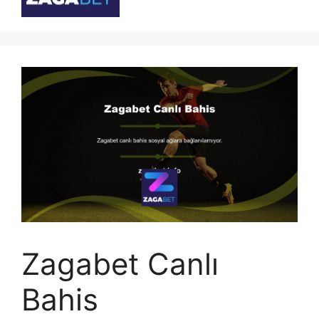
Zagabet Canlı
Bahis