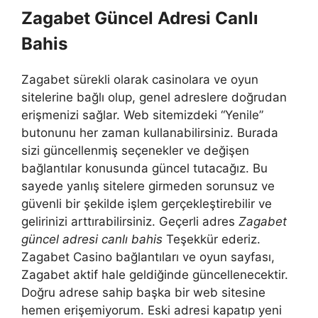
Zagabet Güncel Adresi Canlı
Bahis
Zagabet sürekli olarak casinolara ve oyun
sitelerine bağlı olup, genel adreslere doğrudan
erişmenizi sağlar. Web sitemizdeki “Yenile”
butonunu her zaman kullanabilirsiniz. Burada
sizi güncellenmiş seçenekler ve değişen
bağlantılar konusunda güncel tutacağız. Bu
sayede yanlış sitelere girmeden sorunsuz ve
güvenli bir şekilde işlem gerçekleştirebilir ve
gelirinizi arttırabilirsiniz. Geçerli adres
Zagabet
güncel adresi canlı bahis
Teşekkür ederiz.
Zagabet Casino bağlantıları ve oyun sayfası,
Zagabet aktif hale geldiğinde güncellenecektir.
Doğru adrese sahip başka bir web sitesine
hemen erişemiyorum. Eski adresi kapatıp yeni