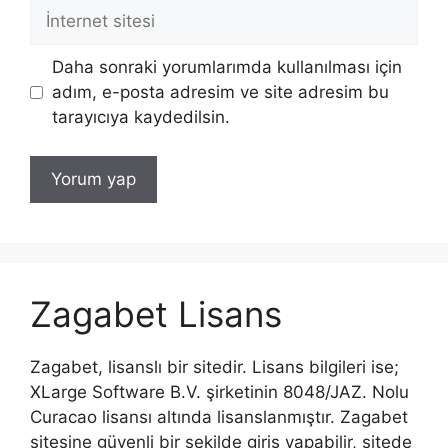
İnternet
sitesi
Daha sonraki yorumlarımda kullanılması için
adım, e-posta adresim ve site adresim bu
tarayıcıya kaydedilsin.
Zagabet Lisans
Zagabet, lisanslı bir sitedir. Lisans bilgileri ise;
XLarge Software B.V. şirketinin 8048/JAZ. Nolu
Curacao lisansı altında lisanslanmıştır. Zagabet
sitesine güvenli bir şekilde giriş yapabilir, sitede