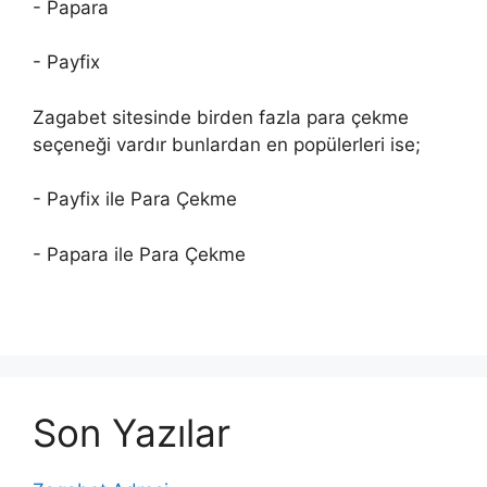
- Papara
- Payfix
Zagabet sitesinde birden fazla para çekme
seçeneği vardır bunlardan en popülerleri ise;
- Payfix ile Para Çekme
- Papara ile Para Çekme
Son Yazılar