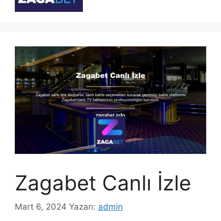
Zagabet Canlı İzle
Mart 6, 2024
Yazarı:
admin