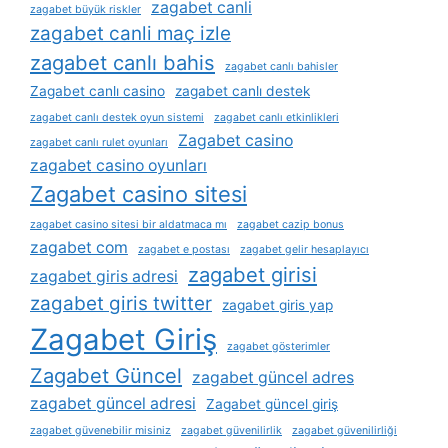
zagabet canli
zagabet büyük riskler
zagabet canli maç izle
zagabet canlı bahis
zagabet canlı bahisler
Zagabet canlı casino
zagabet canlı destek
zagabet canlı destek oyun sistemi
zagabet canlı etkinlikleri
Zagabet casino
zagabet canlı rulet oyunları
zagabet casino oyunları
Zagabet casino sitesi
zagabet casino sitesi bir aldatmaca mı
zagabet cazip bonus
zagabet com
zagabet e postası
zagabet gelir hesaplayıcı
zagabet girisi
zagabet giris adresi
zagabet giris twitter
zagabet giris yap
Zagabet Giriş
zagabet gösterimler
Zagabet Güncel
zagabet güncel adres
zagabet güncel adresi
Zagabet güncel giriş
zagabet güvenebilir misiniz
zagabet güvenilirlik
zagabet güvenilirliği