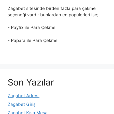
Zagabet sitesinde birden fazla para çekme
seçeneği vardır bunlardan en popülerleri ise;
- Payfix ile Para Çekme
- Papara ile Para Çekme
Son Yazılar
Zagabet Adresi
Zagabet Giriş
Zagabet Kısa Mesajı