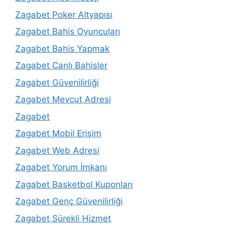
Zagabet Poker Altyapısı
Zagabet Bahis Oyuncuları
Zagabet Bahis Yapmak
Zagabet Canlı Bahisler
Zagabet Güvenilirliği
Zagabet Mevcut Adresi
Zagabet
Zagabet Mobil Erişim
Zagabet Web Adresi
Zagabet Yorum İmkanı
Zagabet Basketbol Kuponları
Zagabet Genç Güvenilirliği
Zagabet Sürekli Hizmet