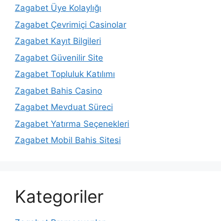
Zagabet Üye Kolaylığı
Zagabet Çevrimiçi Casinolar
Zagabet Kayıt Bilgileri
Zagabet Güvenilir Site
Zagabet Topluluk Katılımı
Zagabet Bahis Casino
Zagabet Mevduat Süreci
Zagabet Yatırma Seçenekleri
Zagabet Mobil Bahis Sitesi
Kategoriler