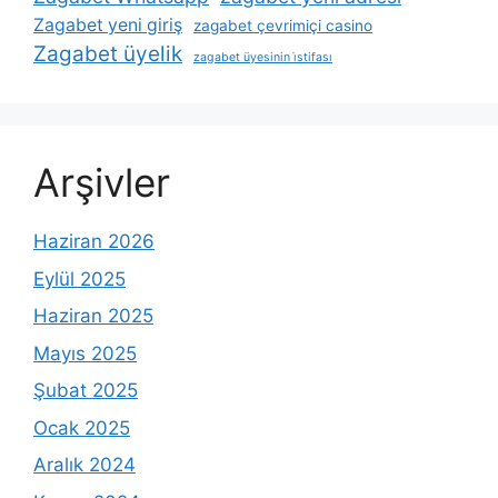
Zagabet yeni giriş
zagabet çevrimiçi casino
Zagabet üyelik
zagabet üyesinin i̇stifası
Arşivler
Haziran 2026
Eylül 2025
Haziran 2025
Mayıs 2025
Şubat 2025
Ocak 2025
Aralık 2024