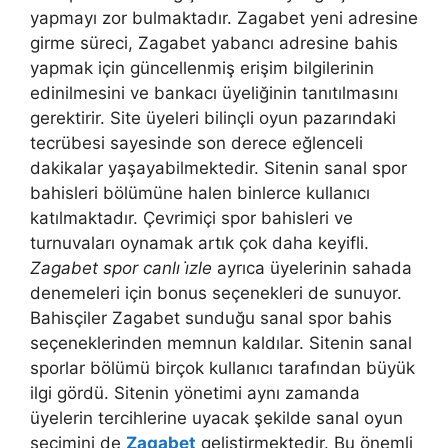
yapmayı zor bulmaktadır. Zagabet yeni adresine
girme süreci, Zagabet yabancı adresine bahis
yapmak için güncellenmiş erişim bilgilerinin
edinilmesini ve bankacı üyeliğinin tanıtılmasını
gerektirir. Site üyeleri bilinçli oyun pazarındaki
tecrübesi sayesinde son derece eğlenceli
dakikalar yaşayabilmektedir. Sitenin sanal spor
bahisleri bölümüne halen binlerce kullanıcı
katılmaktadır. Çevrimiçi spor bahisleri ve
turnuvaları oynamak artık çok daha keyifli.
Zagabet spor canlı i̇zle
ayrıca üyelerinin sahada
denemeleri için bonus seçenekleri de sunuyor.
Bahisçiler Zagabet sunduğu sanal spor bahis
seçeneklerinden memnun kaldılar. Sitenin sanal
sporlar bölümü birçok kullanıcı tarafından büyük
ilgi gördü. Sitenin yönetimi aynı zamanda
üyelerin tercihlerine uyacak şekilde sanal oyun
seçimini de
Zagabet
geliştirmektedir. Bu önemli