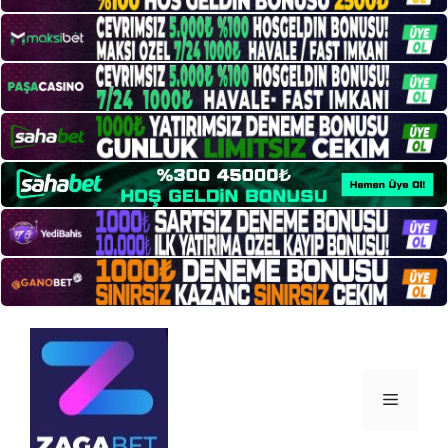
İçeriğe
atla
Menü