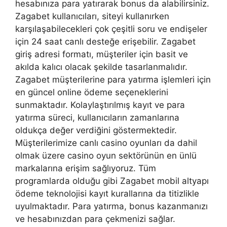
hesabınıza para yatırarak bonus da alabilirsiniz.
Zagabet kullanıcıları, siteyi kullanırken
karşılaşabilecekleri çok çeşitli soru ve endişeler
için 24 saat canlı desteğe erişebilir. Zagabet
giriş adresi formatı, müşteriler için basit ve
akılda kalıcı olacak şekilde tasarlanmalıdır.
Zagabet müşterilerine para yatırma işlemleri için
en güncel online ödeme seçeneklerini
sunmaktadır. Kolaylaştırılmış kayıt ve para
yatırma süreci, kullanıcıların zamanlarına
oldukça değer verdiğini göstermektedir.
Müşterilerimize canlı casino oyunları da dahil
olmak üzere casino oyun sektörünün en ünlü
markalarına erişim sağlıyoruz. Tüm
programlarda olduğu gibi Zagabet mobil altyapı
ödeme teknolojisi kayıt kurallarına da titizlikle
uyulmaktadır. Para yatırma, bonus kazanmanızı
ve hesabınızdan para çekmenizi sağlar.