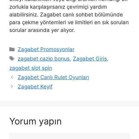
zorlukla karşılaşırsanız çevrimiçi yardım
alabilirsiniz. Zagabet canlı sohbet bölümünde
para çekme yöntemleri ve limitleri en sık sorulan
sorular arasında yer alıyor.
Kategoriler
Zagabet Promosyonlar
Etiketler
zagabet cazip bonus
,
Zagabet Giriş
,
zagabet slot spin
Zagabet Canlı Rulet Oyunları
Zagabet Keyif
Yorum yapın
Yorum