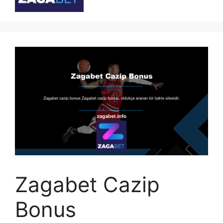
Zagabet Cazip
Bonus