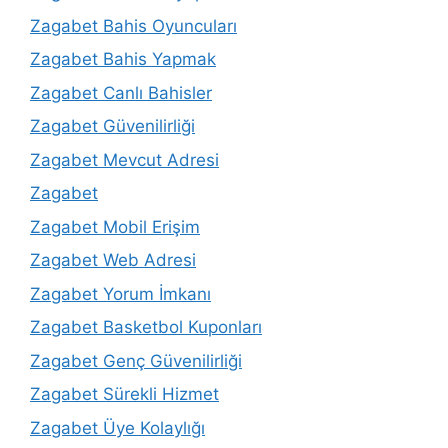
Zagabet Bahis Oyuncuları
Zagabet Bahis Yapmak
Zagabet Canlı Bahisler
Zagabet Güvenilirliği
Zagabet Mevcut Adresi
Zagabet
Zagabet Mobil Erişim
Zagabet Web Adresi
Zagabet Yorum İmkanı
Zagabet Basketbol Kuponları
Zagabet Genç Güvenilirliği
Zagabet Sürekli Hizmet
Zagabet Üye Kolaylığı