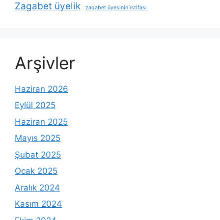
Zagabet üyelik
zagabet üyesinin i̇stifası
Arşivler
Haziran 2026
Eylül 2025
Haziran 2025
Mayıs 2025
Şubat 2025
Ocak 2025
Aralık 2024
Kasım 2024