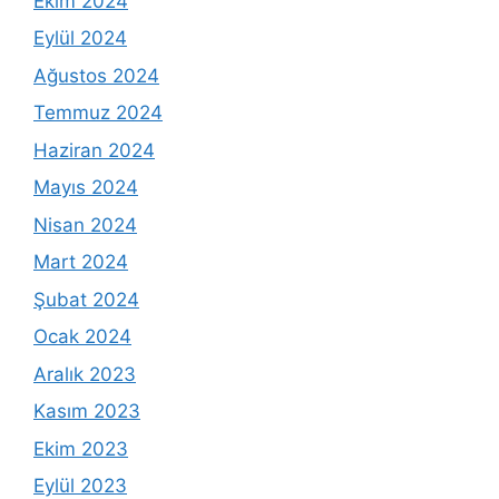
Ekim 2024
Eylül 2024
Ağustos 2024
Temmuz 2024
Haziran 2024
Mayıs 2024
Nisan 2024
Mart 2024
Şubat 2024
Ocak 2024
Aralık 2023
Kasım 2023
Ekim 2023
Eylül 2023