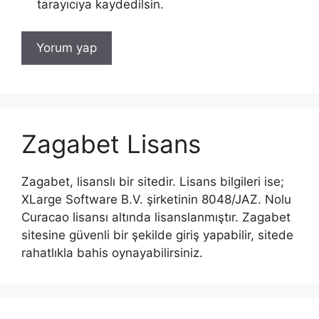
tarayıcıya kaydedilsin.
Zagabet Lisans
Zagabet, lisanslı bir sitedir. Lisans bilgileri ise;
XLarge Software B.V. şirketinin 8048/JAZ. Nolu
Curacao lisansı altında lisanslanmıştır. Zagabet
sitesine güvenli bir şekilde giriş yapabilir, sitede
rahatlıkla bahis oynayabilirsiniz.