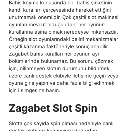
Bahis koyma konusunda her bahis şirketinin
kendi kuralları çerçevesinde hareket ettiğini
unutmamak önemlidir. Çok çeşitli slot makinesi
oyunları mevcut olduğundan, her oyunun
kurallarına aşina olmak neredeyse imkansızdır.
Örneğin slot oyunlarındaki belirli mekanizmalar
çeşitli kazanma faktörleriyle sonuçlanabilir.
Zagabet bahis kuralları her oyunun ayrı
bölümlerinde bulunamaz. Bu sorunu çözmek
için, bilinmeyen slotun durumunu bildirmek
üzere canlı destek ekibiyle iletişime geçin veya
oyuna giriş yapın ve daha fazla bilgi edinmek
için i simgesine basın.
Zagabet Slot Spin
Slotta çok sayıda spin olması nedeniyle canlı
destek ekibimiz kazancınızı doğrudan