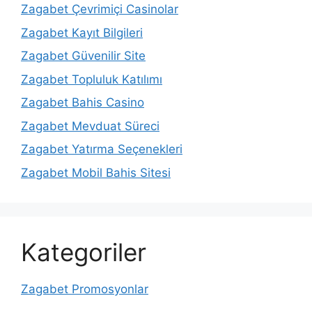
Zagabet Çevrimiçi Casinolar
Zagabet Kayıt Bilgileri
Zagabet Güvenilir Site
Zagabet Topluluk Katılımı
Zagabet Bahis Casino
Zagabet Mevduat Süreci
Zagabet Yatırma Seçenekleri
Zagabet Mobil Bahis Sitesi
Kategoriler
Zagabet Promosyonlar