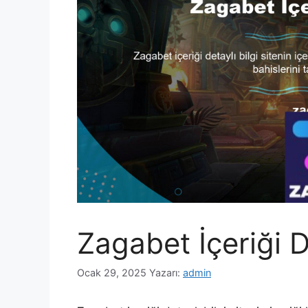
Zagabet İçeriği De
Ocak 29, 2025
Yazarı:
admin