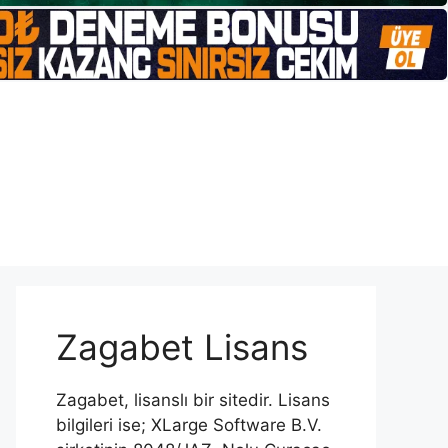
Zagabet Lisans
Zagabet, lisanslı bir sitedir. Lisans
bilgileri ise; XLarge Software B.V.