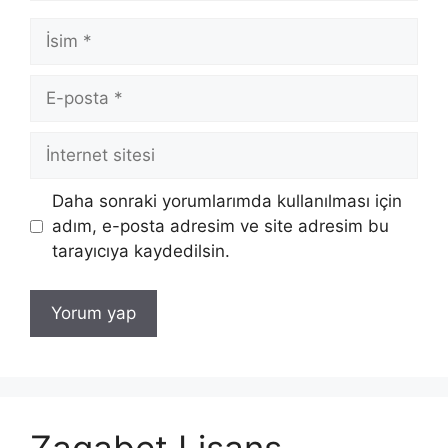
İsim
E-
posta
İnternet
sitesi
Daha sonraki yorumlarımda kullanılması için
adım, e-posta adresim ve site adresim bu
tarayıcıya kaydedilsin.
Zagabet Lisans