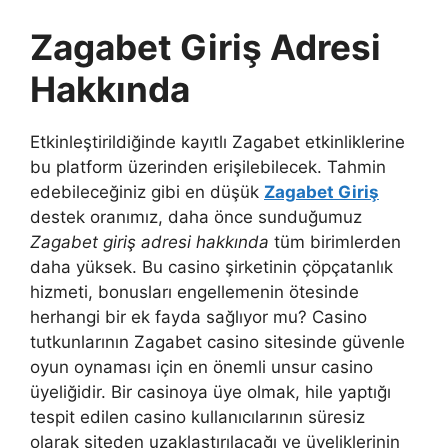
Zagabet Giriş Adresi
Hakkında
Etkinleştirildiğinde kayıtlı Zagabet etkinliklerine
bu platform üzerinden erişilebilecek. Tahmin
edebileceğiniz gibi en düşük
Zagabet Giriş
destek oranımız, daha önce sunduğumuz
Zagabet giriş adresi hakkında
tüm birimlerden
daha yüksek. Bu casino şirketinin çöpçatanlık
hizmeti, bonusları engellemenin ötesinde
herhangi bir ek fayda sağlıyor mu? Casino
tutkunlarının Zagabet casino sitesinde güvenle
oyun oynaması için en önemli unsur casino
üyeliğidir. Bir casinoya üye olmak, hile yaptığı
tespit edilen casino kullanıcılarının süresiz
olarak siteden uzaklaştırılacağı ve üyeliklerinin