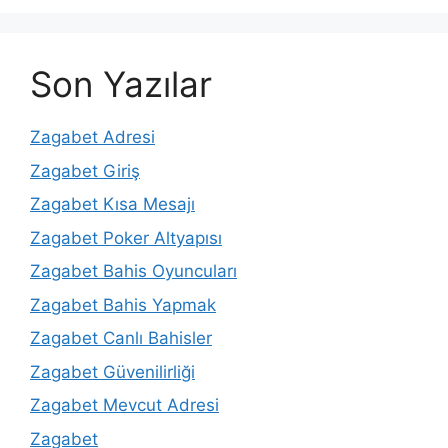
Son Yazılar
Zagabet Adresi
Zagabet Giriş
Zagabet Kısa Mesajı
Zagabet Poker Altyapısı
Zagabet Bahis Oyuncuları
Zagabet Bahis Yapmak
Zagabet Canlı Bahisler
Zagabet Güvenilirliği
Zagabet Mevcut Adresi
Zagabet