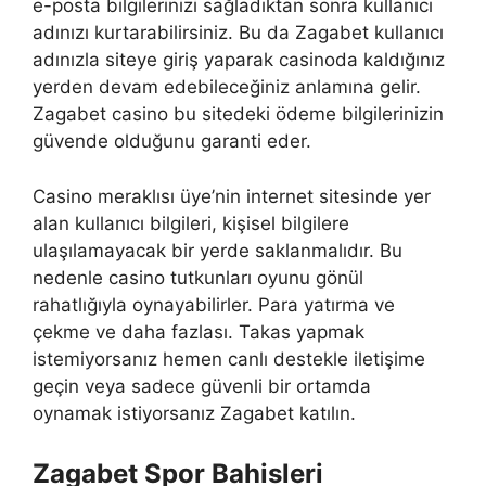
e-posta bilgilerinizi sağladıktan sonra kullanıcı
adınızı kurtarabilirsiniz. Bu da Zagabet kullanıcı
adınızla siteye giriş yaparak casinoda kaldığınız
yerden devam edebileceğiniz anlamına gelir.
Zagabet casino bu sitedeki ödeme bilgilerinizin
güvende olduğunu garanti eder.
Casino meraklısı üye’nin internet sitesinde yer
alan kullanıcı bilgileri, kişisel bilgilere
ulaşılamayacak bir yerde saklanmalıdır. Bu
nedenle casino tutkunları oyunu gönül
rahatlığıyla oynayabilirler. Para yatırma ve
çekme ve daha fazlası. Takas yapmak
istemiyorsanız hemen canlı destekle iletişime
geçin veya sadece güvenli bir ortamda
oynamak istiyorsanız Zagabet katılın.
Zagabet Spor Bahisleri