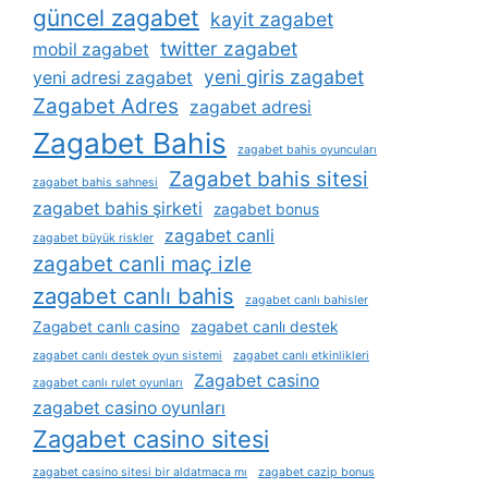
güncel zagabet
kayit zagabet
twitter zagabet
mobil zagabet
yeni giris zagabet
yeni adresi zagabet
Zagabet Adres
zagabet adresi
Zagabet Bahis
zagabet bahis oyuncuları
Zagabet bahis sitesi
zagabet bahis sahnesi
zagabet bahis şirketi
zagabet bonus
zagabet canli
zagabet büyük riskler
zagabet canli maç izle
zagabet canlı bahis
zagabet canlı bahisler
Zagabet canlı casino
zagabet canlı destek
zagabet canlı destek oyun sistemi
zagabet canlı etkinlikleri
Zagabet casino
zagabet canlı rulet oyunları
zagabet casino oyunları
Zagabet casino sitesi
zagabet casino sitesi bir aldatmaca mı
zagabet cazip bonus