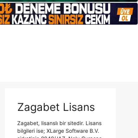
Zagabet Lisans
Zagabet, lisanslı bir sitedir. Lisans
bilgileri ise; XLarge Software B.V.