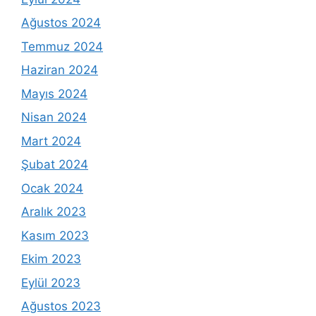
Ağustos 2024
Temmuz 2024
Haziran 2024
Mayıs 2024
Nisan 2024
Mart 2024
Şubat 2024
Ocak 2024
Aralık 2023
Kasım 2023
Ekim 2023
Eylül 2023
Ağustos 2023