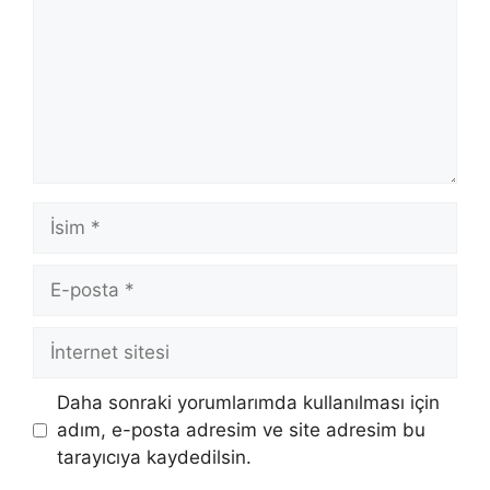
İsim
E-
posta
İnternet
sitesi
Daha sonraki yorumlarımda kullanılması için
adım, e-posta adresim ve site adresim bu
tarayıcıya kaydedilsin.