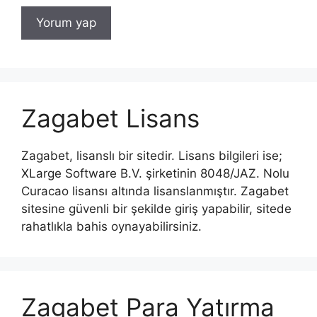
Zagabet Lisans
Zagabet, lisanslı bir sitedir. Lisans bilgileri ise;
XLarge Software B.V. şirketinin 8048/JAZ. Nolu
Curacao lisansı altında lisanslanmıştır. Zagabet
sitesine güvenli bir şekilde giriş yapabilir, sitede
rahatlıkla bahis oynayabilirsiniz.
Zagabet Para Yatırma