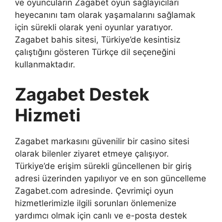
ve oyuncuların Zagabet oyun sağlayıcıları
heyecanını tam olarak yaşamalarını sağlamak
için sürekli olarak yeni oyunlar yaratıyor.
Zagabet bahis sitesi, Türkiye’de kesintisiz
çalıştığını gösteren Türkçe dil seçeneğini
kullanmaktadır.
Zagabet Destek
Hizmeti
Zagabet markasını güvenilir bir casino sitesi
olarak bilenler ziyaret etmeye çalışıyor.
Türkiye’de erişim sürekli güncellenen bir giriş
adresi üzerinden yapılıyor ve en son güncelleme
Zagabet.com adresinde. Çevrimiçi oyun
hizmetlerimizle ilgili sorunları önlemenize
yardımcı olmak için canlı ve e-posta destek