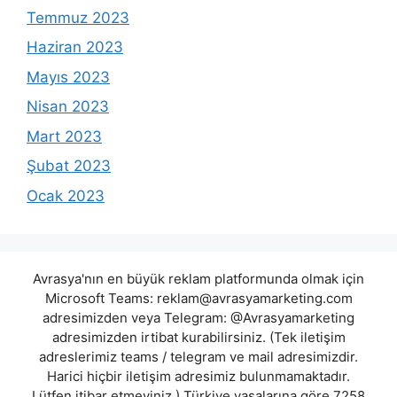
Temmuz 2023
Haziran 2023
Mayıs 2023
Nisan 2023
Mart 2023
Şubat 2023
Ocak 2023
Avrasya'nın en büyük reklam platformunda olmak için
Microsoft Teams:
reklam@avrasyamarketing.com
adresimizden veya Telegram: @Avrasyamarketing
adresimizden irtibat kurabilirsiniz. (Tek iletişim
adreslerimiz teams / telegram ve mail adresimizdir.
Harici hiçbir iletişim adresimiz bulunmamaktadır.
Lütfen itibar etmeyiniz.) Türkiye yasalarına göre 7258