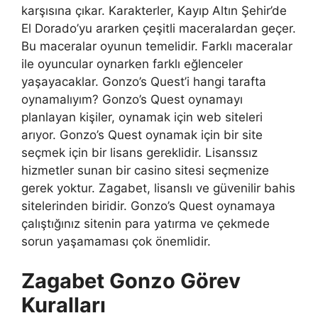
karşısına çıkar. Karakterler, Kayıp Altın Şehir’de
El Dorado’yu ararken çeşitli maceralardan geçer.
Bu maceralar oyunun temelidir. Farklı maceralar
ile oyuncular oynarken farklı eğlenceler
yaşayacaklar. Gonzo’s Quest’i hangi tarafta
oynamalıyım? Gonzo’s Quest oynamayı
planlayan kişiler, oynamak için web siteleri
arıyor. Gonzo’s Quest oynamak için bir site
seçmek için bir lisans gereklidir. Lisanssız
hizmetler sunan bir casino sitesi seçmenize
gerek yoktur. Zagabet, lisanslı ve güvenilir bahis
sitelerinden biridir. Gonzo’s Quest oynamaya
çalıştığınız sitenin para yatırma ve çekmede
sorun yaşamaması çok önemlidir.
Zagabet Gonzo Görev
Kuralları