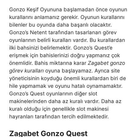
Gonzo Keşif Oyununa başlamadan önce oyunun
kurallarını anlamanız gerekir. Oyunun kurallarını
bilenler bu oyunda daha başarılı olacaktır.
Gonzo’s Netent tarafından tasarlanan görev
oyunlarının belirli kuralları vardır. Bu kurallardan
ilki bahsinizi belirlemektir. Gonzo’s Quest’e
erişmek için bahislerinizi doğru yapmanız çok
önemlidir. Bahis miktarına karar
Zagabet gonzo
görev kuralları
oyuna başlayamaz. Ayrıca site
yöneticisinin koyduğu önemli kurallardan biri de
hile yapmamak ve oyunu hatalı oynamamaktır.
Gonzo’s Quest oyunlarının diğer slot
makinelerinden daha az kuralı vardır. Daha az
kuralı olduğu için genellikle slot makinesi
hayranları tarafından tercih edilmektedir.
Zagabet Gonzo Quest