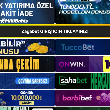
Zagabet GİRİŞ İÇİN TIKLAYINIZ!