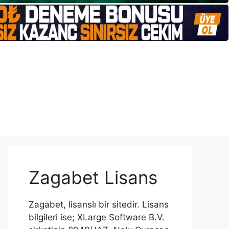
Zagabet Lisans
Zagabet, lisanslı bir sitedir. Lisans
bilgileri ise; XLarge Software B.V.